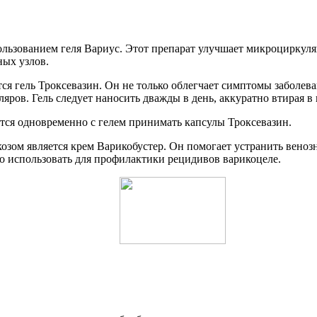
льзованием геля Вариус. Этот препарат улучшает микроциркуляц
ных узлов.
ся гель Троксевазин. Он не только облегчает симптомы заболев
ляров. Гель следует наносить дважды в день, аккуратно втирая
ся одновременно с гелем принимать капсулы Троксевазин.
ом является крем Варикобустер. Он помогает устранить венозн
о использовать для профилактики рецидивов варикоцеле.