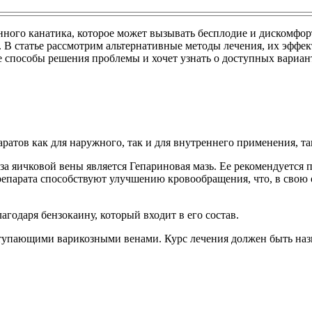
нного канатика, которое может вызывать бесплодие и дискомфор
. В статье рассмотрим альтернативные методы лечения, их эффе
 способы решения проблемы и хочет узнать о доступных вариант
атов как для наружного, так и для внутреннего применения, так
а яичковой вены является Гепариновая мазь. Ее рекомендуется п
епарата способствуют улучшению кровообращения, что, в свою о
одаря бензокаину, который входит в его состав.
ступающими варикозными венами. Курс лечения должен быть назн