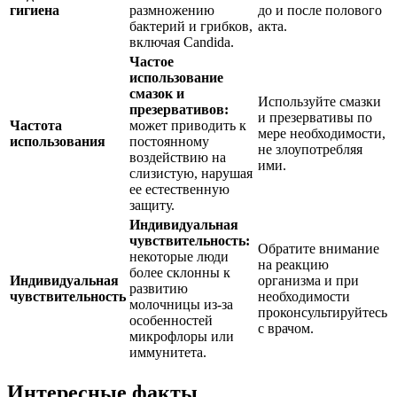
гигиена
размножению
до и после полового
бактерий и грибков,
акта.
включая Candida.
Частое
использование
смазок и
Используйте смазки
презервативов:
и презервативы по
Частота
может приводить к
мере необходимости,
использования
постоянному
не злоупотребляя
воздействию на
ими.
слизистую, нарушая
ее естественную
защиту.
Индивидуальная
чувствительность:
Обратите внимание
некоторые люди
на реакцию
более склонны к
Индивидуальная
организма и при
развитию
чувствительность
необходимости
молочницы из-за
проконсультируйтесь
особенностей
с врачом.
микрофлоры или
иммунитета.
Интересные факты