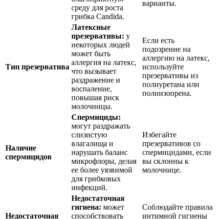
варианты.
среду для роста
грибка Candida.
Латексные
презервативы:
у
Если есть
некоторых людей
подозрение на
может быть
аллергию на латекс,
аллергия на латекс,
Тип презерватива
используйте
что вызывает
презервативы из
раздражение и
полиуретана или
воспаление,
полиизопрена.
повышая риск
молочницы.
Спермициды:
могут раздражать
слизистую
Избегайте
влагалища и
презервативов со
Наличие
нарушать баланс
спермицидами, если
спермицидов
микрофлоры, делая
вы склонны к
ее более уязвимой
молочнице.
для грибковых
инфекций.
Недостаточная
гигиена:
может
Соблюдайте правила
Недостаточная
способствовать
интимной гигиены