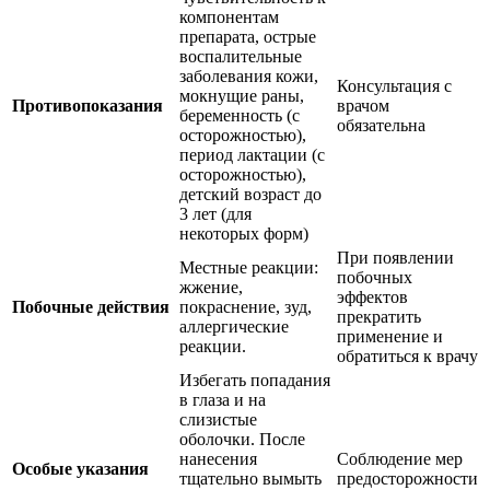
компонентам
препарата, острые
воспалительные
заболевания кожи,
Консультация с
мокнущие раны,
Противопоказания
врачом
беременность (с
обязательна
осторожностью),
период лактации (с
осторожностью),
детский возраст до
3 лет (для
некоторых форм)
При появлении
Местные реакции:
побочных
жжение,
эффектов
Побочные действия
покраснение, зуд,
прекратить
аллергические
применение и
реакции.
обратиться к врачу
Избегать попадания
в глаза и на
слизистые
оболочки. После
нанесения
Соблюдение мер
Особые указания
тщательно вымыть
предосторожности