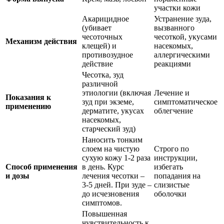
участки кожи
Акарицидное
Устранение зуда,
(убивает
вызванного
чесоточных
чесоткой, укусами
Механизм действия
клещей) и
насекомых,
противозудное
аллергическими
действие
реакциями
Чесотка, зуд
различной
этиологии (включая
Лечение и
Показания к
зуд при экземе,
симптоматическое
применению
дерматите, укусах
облегчение
насекомых,
старческий зуд)
Наносить тонким
слоем на чистую
Строго по
сухую кожу 1-2 раза
инструкции,
Способ применения
в день. Курс
избегать
и дозы
лечения чесотки –
попадания на
3-5 дней. При зуде –
слизистые
до исчезновения
оболочки
симптомов.
Повышенная
чувствительность к