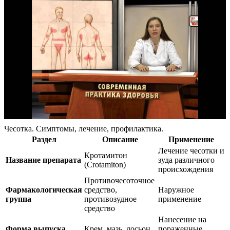
Чесотка. Симптомы, лечение, профилактика.
Раздел
Описание
Применение
Лечение чесотки и
Кротамитон
Название препарата
зуда различного
(Crotamiton)
происхождения
Противочесоточное
Фармакологическая
средство,
Наружное
группа
противозудное
применение
средство
Нанесение на
Форма выпуска
Крем, мазь, лосьон
пораженные