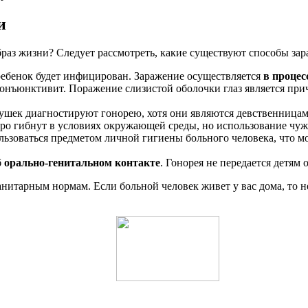
и
браз жизни? Следует рассмотреть, какие существуют способы зар
 ребенок будет инфицирован. Заражение осуществляется
в проце
онъюнктивит. Поражение слизистой оболочки глаз является при
евушек диагностируют гонорею, хотя они являются девственница
тро гибнут в условиях окружающей среды, но использование чуж
ьзоваться предметом личной гигиены больного человека, что мо
б
орально-генитальном контакте
. Гонорея не передается детям
нитарным нормам. Если больной человек живет у вас дома, то не