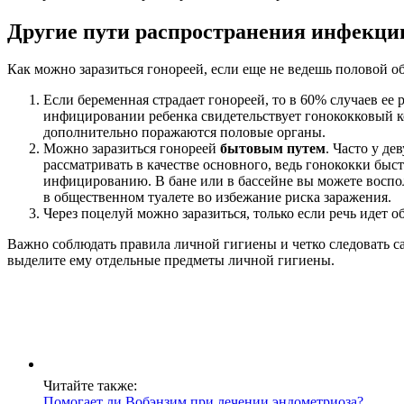
Другие пути распространения инфекци
Как можно заразиться гонореей, если еще не ведешь половой о
Если беременная страдает гонореей, то в 60% случаев ее
инфицировании ребенка свидетельствует гонококковый к
дополнительно поражаются половые органы.
Можно заразиться гонореей
бытовым путем
. Часто у д
рассматривать в качестве основного, ведь гонококки быс
инфицированию. В бане или в бассейне вы можете воспол
в общественном туалете во избежание риска заражения.
Через поцелуй можно заразиться, только если речь идет о
Важно соблюдать правила личной гигиены и четко следовать са
выделите ему отдельные предметы личной гигиены.
Читайте также:
Помогает ли Вобэнзим при лечении эндометриоза?