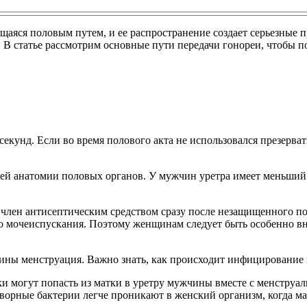
щаяся половым путем, и ее распространение создает серьезные
В статье рассмотрим основные пути передачи гонореи, чтобы по
екунд. Если во время полового акта не использовался презерват
ей анатомии половых органов. У мужчин уретра имеет меньший 
член антисептическим средством сразу после незащищенного пол
го мочеиспускания. Поэтому женщинам следует быть особенно в
ины менструация. Важно знать, как происходит инфицирование в
 могут попасть из матки в уретру мужчины вместе с менструал
ворные бактерии легче проникают в женский организм, когда ма