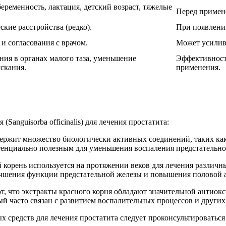
ременность, лактация, детский возраст, тяжелые
Перед примен
кие расстройства (редко).
При появлении
и согласования с врачом.
Может усилив
ия в органах малого таза, уменьшение
Эффективност
скания.
применения.
Sanguisorba officinalis) для лечения простатита:
держит множество биологически активных соединений, таких ка
тенциально полезным для уменьшения воспаления предстательно
 корень используется на протяжении веков для лечения различн
лучшения функции предстательной железы и повышения половой 
т, что экстракты красного корня обладают значительной антиок
ый часто связан с развитием воспалительных процессов и других
 средств для лечения простатита следует проконсультироваться 