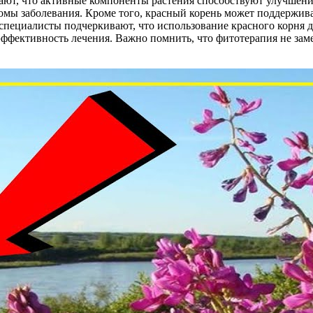
ют, что активные компоненты растения способствуют улучшению
томы заболевания. Кроме того, красный корень может поддержив
пециалисты подчеркивают, что использование красного корня до
эффективность лечения. Важно помнить, что фитотерапия не зам