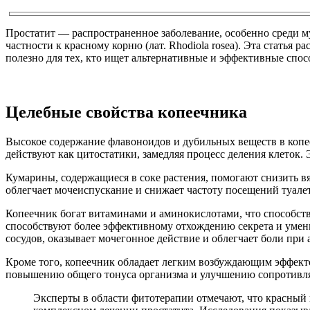
Простатит — распространенное заболевание, особенно среди му
частности к красному корню (лат. Rhodiola rosea). Эта статья
полезно для тех, кто ищет альтернативные и эффективные спос
Целебные свойства копеечника
Высокое содержание флавоноидов и дубильных веществ в копе
действуют как цитостатики, замедляя процесс деления клеток
Кумарины, содержащиеся в соке растения, помогают снизить вяз
облегчает мочеиспускание и снижает частоту посещений туалет
Копеечник богат витаминами и аминокислотами, что способст
способствуют более эффективному отхождению секрета и умен
сосудов, оказывает мочегонное действие и облегчает боли при
Кроме того, копеечник обладает легким возбуждающим эффект
повышению общего тонуса организма и улучшению сопротивл
Эксперты в области фитотерапии отмечают, что красный