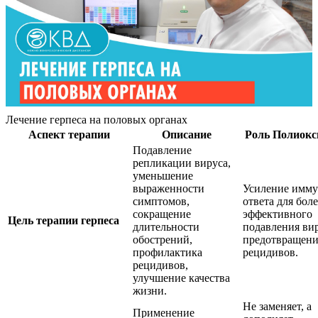
Лечение герпеса на половых органах
Аспект терапии
Описание
Роль Полиокс
Подавление
репликации вируса,
уменьшение
выраженности
Усиление имм
симптомов,
ответа для боле
сокращение
эффективного
Цель терапии герпеса
длительности
подавления ви
обострений,
предотвращени
профилактика
рецидивов.
рецидивов,
улучшение качества
жизни.
Не заменяет, а
Применение