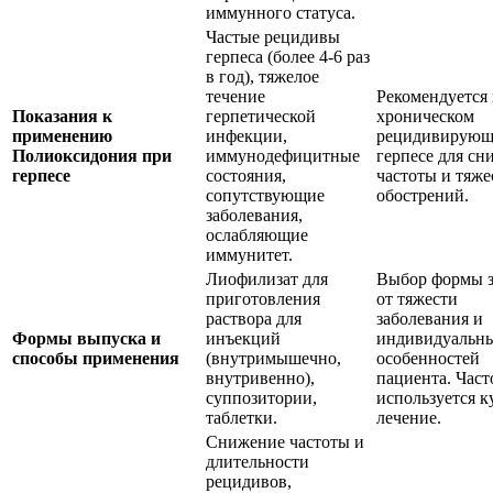
иммунного статуса.
Частые рецидивы
герпеса (более 4-6 раз
в год), тяжелое
течение
Рекомендуется
Показания к
герпетической
хроническом
применению
инфекции,
рецидивирую
Полиоксидония при
иммунодефицитные
герпесе для сн
герпесе
состояния,
частоты и тяже
сопутствующие
обострений.
заболевания,
ослабляющие
иммунитет.
Лиофилизат для
Выбор формы з
приготовления
от тяжести
раствора для
заболевания и
Формы выпуска и
инъекций
индивидуальн
способы применения
(внутримышечно,
особенностей
внутривенно),
пациента. Част
суппозитории,
используется к
таблетки.
лечение.
Снижение частоты и
длительности
рецидивов,