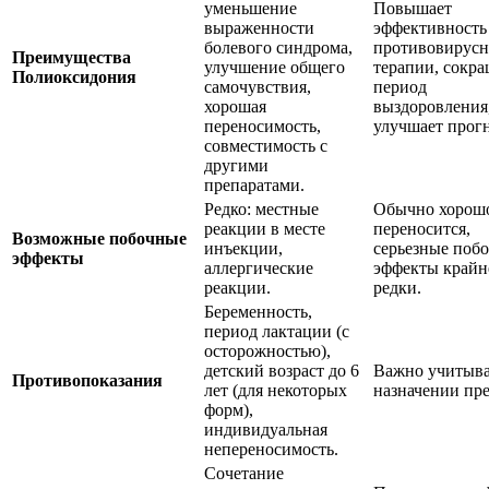
уменьшение
Повышает
выраженности
эффективность
болевого синдрома,
противовирус
Преимущества
улучшение общего
терапии, сокра
Полиоксидония
самочувствия,
период
хорошая
выздоровления
переносимость,
улучшает прогн
совместимость с
другими
препаратами.
Редко: местные
Обычно хорош
реакции в месте
переносится,
Возможные побочные
инъекции,
серьезные поб
эффекты
аллергические
эффекты крайн
реакции.
редки.
Беременность,
период лактации (с
осторожностью),
детский возраст до 6
Важно учитыва
Противопоказания
лет (для некоторых
назначении пре
форм),
индивидуальная
непереносимость.
Сочетание