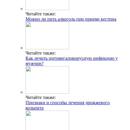
Популярные статьи
Что лучше дезлоратадин или эриус
Появление молочницы от смазки и презервативов
Что такое Candida albicans и нужно ли это лечить?
Какие современные антигистаминные препараты последнего
поколения
Когда папилломы могут пройти сами по себе?
Хлористый от аллергии способ применения
Что означают антитела к вирусу герпеса Anti HSV 1 и 2
типов?
Свежие публикации