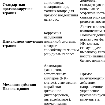
дополняет
ацикловира,
Стандартная
стандартную т
валацикловира,
противовирусная
повышая ее
фамцикловира для
терапия
эффективность
прямого воздействия
снижая риск ра
на вирус.
резистентности
Является ключ
компонентом, т
Коррекция
Полиоксидони
нарушений
активирует фа
Иммуномодулирующая
иммунной системы,
NK-клетки,
терапия
которые
стимулирует
способствуют частым
выработку цит
рецидивам герпеса.
восстанавлива
баланс иммуни
Активация
фагоцитов,
естественных
Прямое
киллеров (NK-
иммуномодули
клеток), стимуляция
действие,
Механизм действия
выработки
направленное 
Полиоксидония
цитокинов
укрепление
(интерферонов,
противовирусн
интерлейкинов),
иммунитета.
нормализация