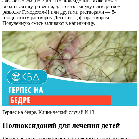
физраствором (по 2 мл). Полиоксидоний также может
вводиться внутривенно, для этого ампулу с лекарством
разводят Гемодезом-Н или другими растворами — 5-
процентным раствором Декстрозы, физраствором.
Полученную смесь заливают в капельницу.
Герпес на бедре. Клинический случай №13
Полиоксидоний для лечения детей
Детям препарат назначается также для того, чтобы вылечить