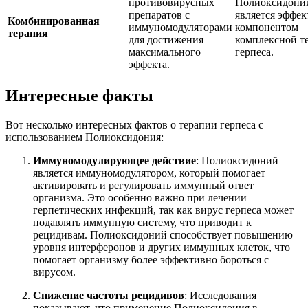
противовирусных
Полиоксидони
препаратов с
является эффе
Комбинированная
иммуномодуляторами
компонентом
терапия
для достижения
комплексной т
максимального
герпеса.
эффекта.
Интересные факты
Вот несколько интересных фактов о терапии герпеса с
использованием Полиоксидония:
Иммуномодулирующее действие
: Полиоксидоний
является иммуномодулятором, который помогает
активировать и регулировать иммунный ответ
организма. Это особенно важно при лечении
герпетических инфекций, так как вирус герпеса может
подавлять иммунную систему, что приводит к
рецидивам. Полиоксидоний способствует повышению
уровня интерферонов и других иммунных клеток, что
помогает организму более эффективно бороться с
вирусом.
Снижение частоты рецидивов
: Исследования
показывают, что применение Полиоксидония в