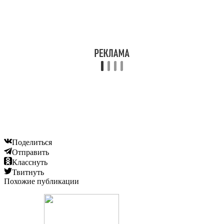
Читайте также:
Как лечить цитомегаловирусную инфекцию у
мужчин?
Читайте также:
Признаки и способы лечения дрожжевого
кольпита
Читайте также:
Зуд на шее причины и лечение
Добавить комментарий