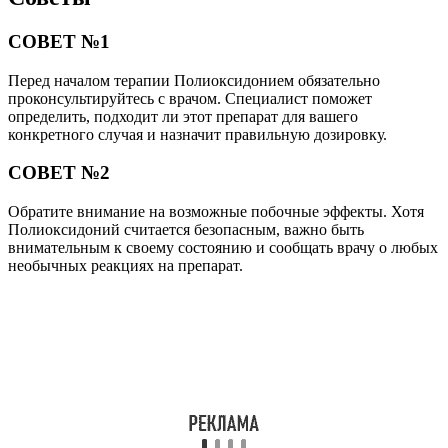
СОВЕТ №1
Перед началом терапии Полиоксидонием обязательно
проконсультируйтесь с врачом. Специалист поможет
определить, подходит ли этот препарат для вашего
конкретного случая и назначит правильную дозировку.
СОВЕТ №2
Обратите внимание на возможные побочные эффекты. Хотя
Полиоксидоний считается безопасным, важно быть
внимательным к своему состоянию и сообщать врачу о любых
необычных реакциях на препарат.
СОВЕТ №3
Соблюдайте режим приема препарата. Для достижения
максимальной эффективности терапии старайтесь принимать
Полиоксидоний в одно и то же время каждый день, не
пропуская дозы.
СОВЕТ №4