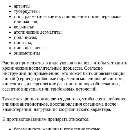
артриты;
туберкулезы;
посттравматическое восстановление после переломов
или ожогов;
кольпиты;
атопические дерматиты;
поллинозы;
циститы;
пиелонефриты;
эндометриты.
Раствор применяется в виде уколов и капель, чтобы устранить
хронические воспалительные процессы. Согласно
инструкции по применению, это может быть опоясывающий
лишай (герпес), грибковые поражения мочеполовой системы,
кишечника, аллергические реакции при лор-заболеваниях,
развитие вирусных или грибоковых патологий.
Также лекарство применяется для того, чтобы снять побочное
влияние антибиотиков, восстановления организма после
химиотерапии, нагрузки психофизического характера.
К противопоказаниям препарата относятся:
беременность женщин и кормление грудью;