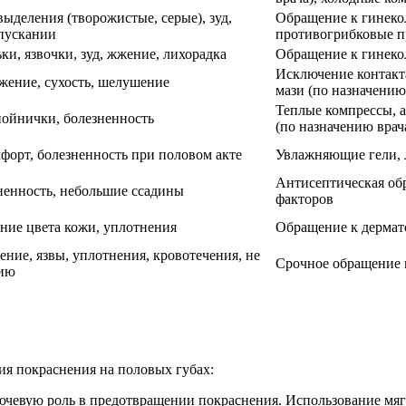
ыделения (творожистые, серые), зуд,
Обращение к гинекол
пускании
противогрибковые п
и, язвочки, зуд, жжение, лихорадка
Обращение к гинеко
Исключение контакт
жжение, сухость, шелушение
мази (по назначению
Теплые компрессы, а
нойнички, болезненность
(по назначению врач
форт, болезненность при половом акте
Увлажняющие гели, л
Антисептическая об
ненность, небольшие ссадины
факторов
ение цвета кожи, уплотнения
Обращение к дермат
ние, язвы, уплотнения, кровотечения, не
Срочное обращение к
нию
ия покраснения на половых губах:
лючевую роль в предотвращении покраснения. Использование мя