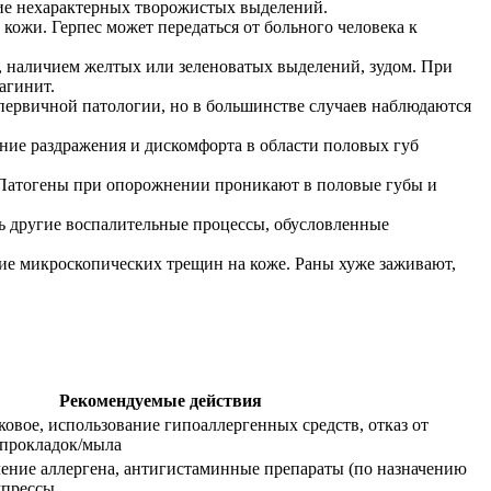
ние нехарактерных творожистых выделений.
 кожи. Герпес может передаться от больного человека к
й, наличием желтых или зеленоватых выделений, зудом. При
агинит.
 первичной патологии, но в большинстве случаев наблюдаются
ние раздражения и дискомфорта в области половых губ
. Патогены при опорожнении проникают в половые губы и
ь другие воспалительные процессы, обусловленные
ие микроскопических трещин на коже. Раны хуже заживают,
Рекомендуемые действия
ковое, использование гипоаллергенных средств, отказ от
прокладок/мыла
ение аллергена, антигистаминные препараты (по назначению
мпрессы