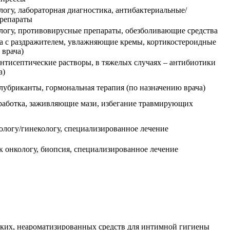
огу, лабораторная диагностика, антибактериальные/
репараты
логу, противовирусные препараты, обезболивающие средства
а с раздражителем, увлажняющие кремы, кортикостероидные
 врача)
нтисептические растворы, в тяжелых случаях – антибиотики
а)
убриканты, гормональная терапия (по назначению врача)
работка, заживляющие мази, избегание травмирующих
ологу/гинекологу, специализированное лечение
 онкологу, биопсия, специализированное лечение
гких, неароматизированных средств для интимной гигиены