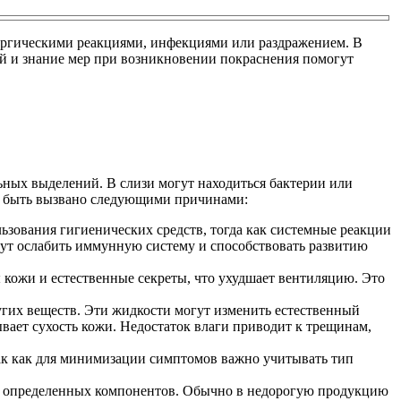
ергическими реакциями, инфекциями или раздражением. В
й и знание мер при возникновении покраснения помогут
ных выделений. В слизи могут находиться бактерии или
ет быть вызвано следующими причинами:
ьзования гигиенических средств, тогда как системные реакции
гут ослабить иммунную систему и способствовать развитию
кожи и естественные секреты, что ухудшает вентиляцию. Это
угих веществ. Эти жидкости могут изменить естественный
ает сухость кожи. Недостаток влаги приводит к трещинам,
так как для минимизации симптомов важно учитывать тип
ве определенных компонентов. Обычно в недорогую продукцию