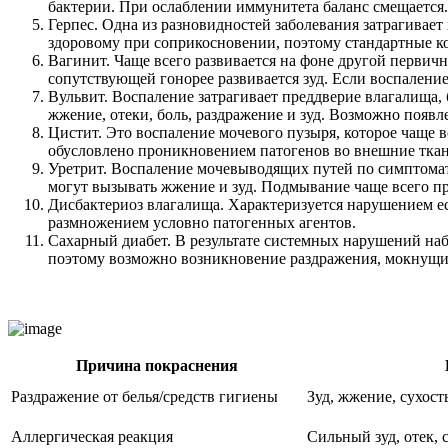
бактерии. При ослаблении иммунитета баланс смещается
Герпес. Одна из разновидностей заболевания затрагивает
здоровому при соприкосновении, поэтому стандартные к
Вагинит. Чаще всего развивается на фоне другой первич
сопутствующей гонорее развивается зуд. Если воспаление
Вульвит. Воспаление затрагивает преддверие влагалища,
жжение, отеки, боль, раздражение и зуд. Возможно появ
Цистит. Это воспаление мочевого пузыря, которое чаще
обусловлено проникновением патогенов во внешние ткан
Уретрит. Воспаление мочевыводящих путей по симптомат
могут вызывать жжение и зуд. Подмывание чаще всего п
Дисбактериоз влагалища. Характеризуется нарушением е
размножением условно патогенных агентов.
Сахарный диабет. В результате системных нарушений на
поэтому возможно возникновение раздражения, мокнущ
Причина покраснения
Раздражение от белья/средств гигиены
Зуд, жжение, сухос
Аллергическая реакция
Сильный зуд, отек, 