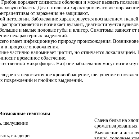
. Грибок поражает слизистые оболочки и может вызвать появле
 паховую область. Для патологии характерно очаговое поражение
онтрацептивы от заражения не защищают.
ной патологии. Заболевание характеризуется воспалением ткане
 распространяется и возникает вульвит, диагностируется вульвов
 большие и малые половые губы и клитор. Симптомы зависят от
ление нехарактерных выделений.
 всего имеет инфекционную природу происхождения. Возникнове
и в процессе опорожнения.
ике частично напоминает цистит, но отличается локализацией
риносит временное облегчение.
стественной микрофлоры. На фоне заболевания могут возникнут
блюдается недостаточное кровообращение, шелушение и появлен
их повреждений и гнойных выделений.
Возможные симптомы
Смена белья на хлоп
ть, шелушение
ароматизированных 
Выявление и исключ
сыпь, волдыри
врача), холодные ко