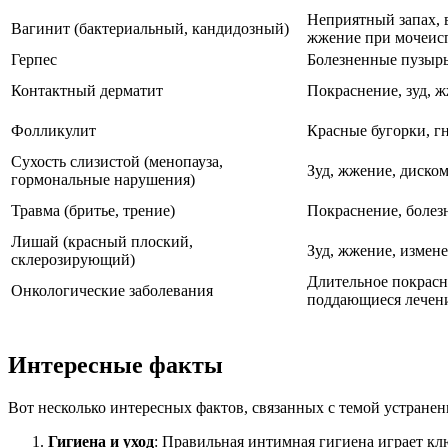
Неприятный запах, в
Вагинит (бактериальный, кандидозный)
жжение при мочеис
Герпес
Болезненные пузырьк
Контактный дерматит
Покраснение, зуд, 
Фолликулит
Красные бугорки, г
Сухость слизистой (менопауза,
Зуд, жжение, диском
гормональные нарушения)
Травма (бритье, трение)
Покраснение, болез
Лишай (красный плоский,
Зуд, жжение, измен
склерозирующий)
Длительное покрасне
Онкологические заболевания
поддающиеся лече
Интересные факты
Вот несколько интересных фактов, связанных с темой устранен
Гигиена и уход
: Правильная интимная гигиена играет к