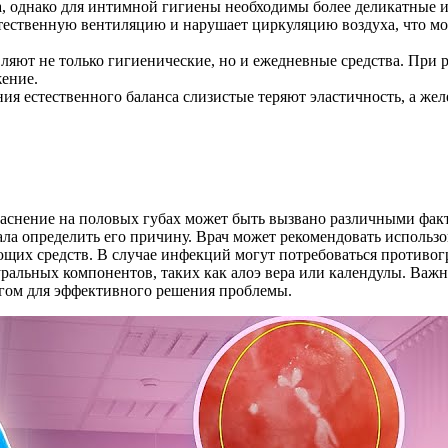
, однако для интимной гигиены необходимы более деликатные 
естественную вентиляцию и нарушает циркуляцию воздуха, что м
вляют не только гигиенические, но и ежедневные средства. Пр
жение.
ия естественного баланса слизистые теряют эластичность, а же
раснение на половых губах может быть вызвано различными фак
ала определить его причину. Врач может рекомендовать использ
оющих средств. В случае инфекций могут потребоваться противо
альных компонентов, таких как алоэ вера или календулы. Важн
агом для эффективного решения проблемы.