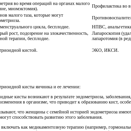
метрия во время операций на органах малого
Профилактика во вр
ение, миомэктомия).
ов малого таза, которые могут
Противовоспалител
ометриоза.
менструального цикла, бесплодие.
НПВС, анальгетики
ый рост, подозрение на злокачественность,
Лапароскопия (удал
ной терапии, бесплодие.
лапаротомия (в ред
триоидной кистой.
ЭКО, ИКСИ.
триоидной кисты яичника и ее лечении:
идные кисты возникают в результате эндометриоза, заболевания
изменения в организме, что приводит к образованию кист, особе
азывают, что женщины с семейной историей эндометриоза имеют
могут способствовать развитию этого заболевания.
 включать как медикаментозную терапию (например, гормональны