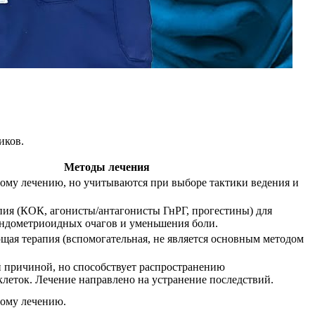
иков.
Методы лечения
ому лечению, но учитываются при выборе тактики ведения и
пия (КОК, агонисты/антагонисты ГнРГ, прогестины) для
эндометриоидных очагов и уменьшения боли.
я терапия (вспомогательная, не является основным методом
й причиной, но способствует распространению
леток. Лечение направлено на устранение последствий.
ому лечению.