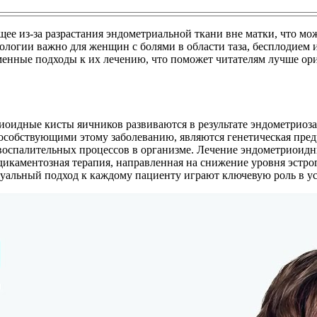
ее из-за разрастания эндометриальной ткани вне матки, что м
логии важно для женщин с болями в области таза, бесплодием 
енные подходы к их лечению, что поможет читателям лучше ор
иоидные кисты яичников развиваются в результате эндометриоза
пособствующими этому заболеванию, являются генетическая пр
воспалительных процессов в организме. Лечение эндометриоидны
икаментозная терапия, направленная на снижение уровня эстрог
дуальный подход к каждому пациенту играют ключевую роль в 