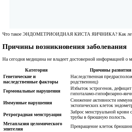
Что такое ЭНДОМЕТРИОИДНАЯ КИСТА ЯИЧНИКА? Как лечи
Причины возникновения заболевания
На сегодня медицина не владеет достоверной информацией о м
Категория
Причины развития 
Генетические и
Наследственная предрасполож
наследственные факторы
родственниц)
Избыток эстрогенов, дефицит
Гормональные нарушения
гипоталамо-гипофизарно-яич
Снижение активности иммунны
Иммунные нарушения
эктопических клеток эндомет
Заброс менструальной крови 
Ретроградная менструация
трубы в брюшную полость.
Метаплазия целомического
Превращение клеток брюшины
эпителия