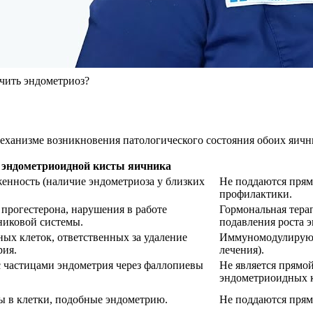
ть эндометриоз?
еханизме возникновения патологического состояния обоих яичн
эндометриоидной кисты яичника
енность (наличие эндометриоза у близких
Не поддаются прям
профилактики.
 прогестерона, нарушения в работе
Гормональная тера
никовой системы.
подавления роста 
х клеток, ответственных за удаление
Иммуномодулирующа
рия.
лечения).
с частицами эндометрия через фаллопиевы
Не является прямо
эндометриоидных к
 в клетки, подобные эндометрию.
Не поддаются прям