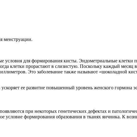
я менструации.
ные условия для формирования кисты. Эндометриальные клетки п
когда клетки прорастают в слизистую. Поскольку каждый месяц в
миллиметров. Это заболевание также называют «шоколадной кист
 ускоряет ее развитие повышенный уровень женского гормона эс
х появляются при некоторых генетических дефектах и патологи
условие формирования образования в тканях яичника. К возни