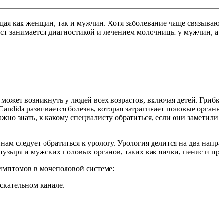
ая как женщин, так и мужчин. Хотя заболевание чаще связываю
лист занимается диагностикой и лечением молочницы у мужчин, а
 может возникнуть у людей всех возрастов, включая детей. Гр
andida развивается болезнь, которая затрагивает половые органы
жно знать, к какому специалисту обратиться, если они заметил
ам следует обратиться к урологу. Урология делится на два на
пузыря и мужских половых органов, таких как яички, пенис и пр
имптомов в мочеполовой системе:
скательном канале.