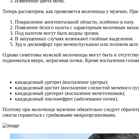
Изменение цвета мочи.
Теперь рассмотрим, как проявляется молочница у мужчин. Пр
Покраснение аногенитальной области, особенно в паху.
Появление белого налета с характерным молочным запахо
Под налетом могут быть видны эрозии.
В запущенных случаях возникают гнойные выделения.
Зуд и дискомфорт при мочеиспускании или половом акте
Однако симптомы мужской молочницы могут быть и отсутствующ
подниматься вверх, затрагивая почки. Кроме воспаления головк
кандидозный уретрит (воспаление уретры);
кандидозный цистит (воспаление слизистой мочевого пуз
кандидозный уретерит (воспаление мочеточников);
кандидозный пиелонефрит (заболевание почек).
Поэтому при молочнице мужчине обязательно следует обратитьс
смогла справиться с грибковыми микроорганизмами.