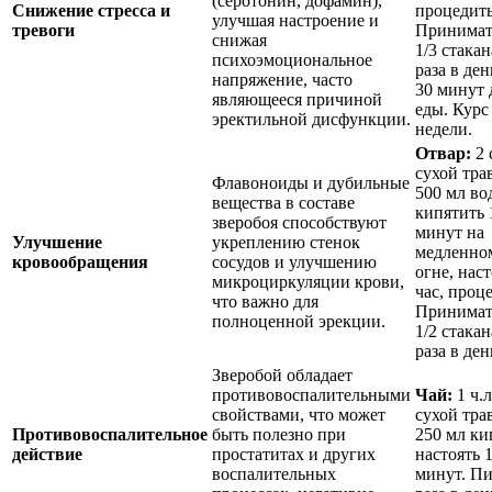
(серотонин, дофамин),
Снижение стресса и
процедить
улучшая настроение и
тревоги
Принимат
снижая
1/3 стакан
психоэмоциональное
раза в ден
напряжение, часто
30 минут 
являющееся причиной
еды. Курс
эректильной дисфункции.
недели.
Отвар:
2 
сухой тра
Флавоноиды и дубильные
500 мл во
вещества в составе
кипятить 
зверобоя способствуют
минут на
Улучшение
укреплению стенок
медленно
кровообращения
сосудов и улучшению
огне, наст
микроциркуляции крови,
час, проц
что важно для
Принимат
полноценной эрекции.
1/2 стакан
раза в ден
Зверобой обладает
противовоспалительными
Чай:
1 ч.л
свойствами, что может
сухой тра
Противовоспалительное
быть полезно при
250 мл ки
действие
простатитах и других
настоять 
воспалительных
минут. Пи