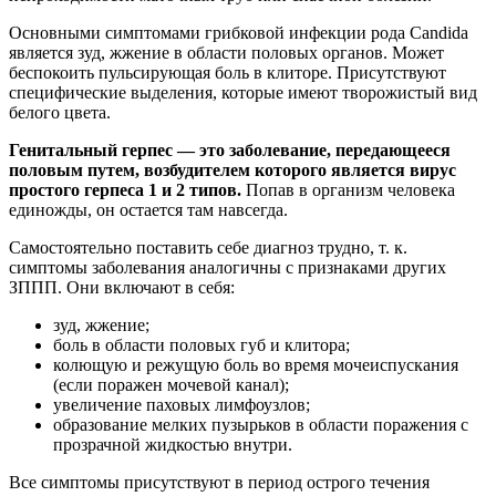
Основными симптомами грибковой инфекции рода Candida
является зуд, жжение в области половых органов. Может
беспокоить пульсирующая боль в клиторе. Присутствуют
специфические выделения, которые имеют творожистый вид
белого цвета.
Генитальный герпес — это заболевание, передающееся
половым путем, возбудителем которого является вирус
простого герпеса 1 и 2 типов.
Попав в организм человека
единожды, он остается там навсегда.
Самостоятельно поставить себе диагноз трудно, т. к.
симптомы заболевания аналогичны с признаками других
ЗППП. Они включают в себя:
зуд, жжение;
боль в области половых губ и клитора;
колющую и режущую боль во время мочеиспускания
(если поражен мочевой канал);
увеличение паховых лимфоузлов;
образование мелких пузырьков в области поражения с
прозрачной жидкостью внутри.
Все симптомы присутствуют в период острого течения