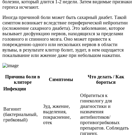
болезни, который длится 1-2 недели. Затем видимые признаки
герпеса исчезают.
Иногда причиной боли может быть сахарный диабет. Такой
симптом возникает вследствие периферической нейропатии
(осложнение сахарного диабета). Это заболевание, которое
вызывает дисфункцию нервов, находящихся за пределами
головного и спинного мозга. Оно может привести к
повреждению одного или нескольких нервов в области
вульвы, в результате клитор болит, зудит, в нем ощущается
покалывание или жжение даже при небольшом нажатии.
Причина боли в
Что делать / Как
Симптомы
клиторе
бороться
Инфекции
Обратиться к
гинекологу для
Зуд, жжение,
диагностики и
Вагинит
выделения,
назначения
(бактериальный,
покраснение,
антибиотиков/
грибковый)
отек
противогрибковых
препаратов. Соблюдать
гигиену.