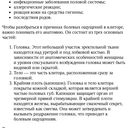
инфекционные заболевания половой системы;
аллергические реакции;
реакция кожи на средства гигиены;
последствия родов.
Чтобы разобраться в причинах болевых ощущений в клиторе,
важно понимать его анатомию. Он состоит из трех основных
частей:
Головка. Этот небольшой участок эректильной ткани
находится над уретрой и под лобковой костью. В
зависимости от анатомических особенностей женщины
и уровня сексуального возбуждения головка может быть
видимой или скрытой.
Тело — это часть клитора, расположенная сразу за
головкой.
Крайняя плоть (капюшон). Головка и тело клитора
покрыты кожной складкой, которая является верхней
частью половых губ. Капюшон защищает орган от
чрезмерной прямой стимуляции. В крайней плоти
находятся железы, вырабатывающие смазочный секрет,
известный как смегма. Она может затвердевать и
вызывать раздражение головки, что приводит к
болевым ощущениям.