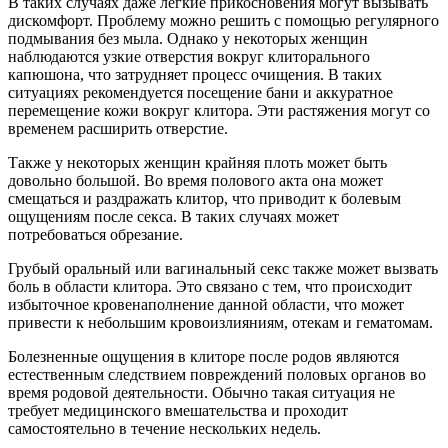
В таких случаях даже легкие прикосновения могут вызывать
дискомфорт. Проблему можно решить с помощью регулярного
подмывания без мыла. Однако у некоторых женщин
наблюдаются узкие отверстия вокруг клиторального
капюшона, что затрудняет процесс очищения. В таких
ситуациях рекомендуется посещение бани и аккуратное
перемещение кожи вокруг клитора. Эти растяжения могут со
временем расширить отверстие.
Также у некоторых женщин крайняя плоть может быть
довольно большой. Во время полового акта она может
смещаться и раздражать клитор, что приводит к болевым
ощущениям после секса. В таких случаях может
потребоваться обрезание.
Грубый оральный или вагинальный секс также может вызвать
боль в области клитора. Это связано с тем, что происходит
избыточное кровенаполнение данной области, что может
привести к небольшим кровоизлияниям, отекам и гематомам.
Болезненные ощущения в клиторе после родов являются
естественным следствием повреждений половых органов во
время родовой деятельности. Обычно такая ситуация не
требует медицинского вмешательства и проходит
самостоятельно в течение нескольких недель.