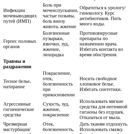
Боль при
Обратиться к урологу/
Инфекции
мочеиспускании,
гинекологу. Курс
мочевыводящих
частые позывы,
антибиотиков. Пить
путей (ИМП)
боль внизу
много воды.
живота, жжение
Болезненные
Противовирусные
пузырьки,
препараты по
Герпес половых
язвочки, зуд,
назначению врача.
органов
жжение,
Избегать контакта во
лихорадка
время обострения.
Травмы и
раздражения
Покраснение,
отек,
Носить свободное
Тесное белье,
болезненность
хлопковое белье.
натирание
при
Избегать синтетики.
прикосновении
Использовать мягкие
Агрессивные
Сухость, зуд,
средства для интимной
гигиенические
жжение,
гигиены без отдушек.
средства
покраснение
Отказаться от мыла.
Чрезмерная
Отек,
Дать тканям отдохнуть.
мастурбация/
болезненность,
Использовать смазку.