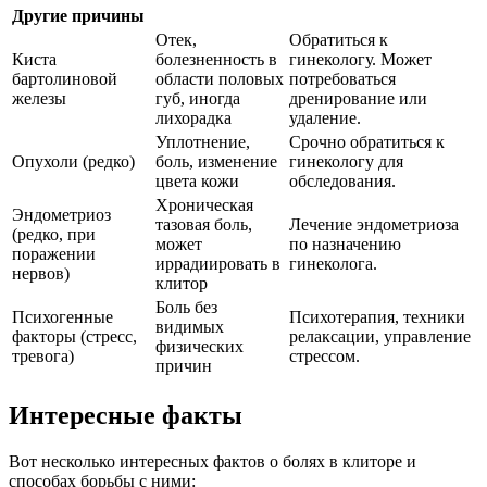
Другие причины
Отек,
Обратиться к
Киста
болезненность в
гинекологу. Может
бартолиновой
области половых
потребоваться
железы
губ, иногда
дренирование или
лихорадка
удаление.
Уплотнение,
Срочно обратиться к
Опухоли (редко)
боль, изменение
гинекологу для
цвета кожи
обследования.
Хроническая
Эндометриоз
тазовая боль,
Лечение эндометриоза
(редко, при
может
по назначению
поражении
иррадиировать в
гинеколога.
нервов)
клитор
Боль без
Психогенные
Психотерапия, техники
видимых
факторы (стресс,
релаксации, управление
физических
тревога)
стрессом.
причин
Интересные факты
Вот несколько интересных фактов о болях в клиторе и
способах борьбы с ними: