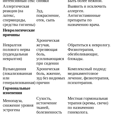
интенсивный секс
синяки
Быть более нежной.
Аллергическая
Выявить и исключить
реакция (на
Зуд,
аллерген.
латекс,
покраснение,
Антигистаминные
спермициды,
отек, сыпь
препараты по
средства гигиены)
назначению врача.
Неврологические
причины
Хроническая
Невралгия
жгучая,
Обратиться к неврологу.
полового нерва
стреляющая
Физиотерапия,
(пудендальная
боль,
обезболивающие,
невралгия)
усиливающаяся
блокады.
при сидении
Вульводиния
Хроническая
Комплексный подход:
(локализованная
боль, жжение,
медикаментозное
или
зуд без видимых
лечение, физиотерапия,
генерализованная)
причин
психотерапия.
Гормональные
изменения
Сухость,
Местная гормональная
Менопауза,
истончение
терапия (кремы, свечи)
снижение уровня
тканей,
по назначению
эстрогена
болезненность
гинеколога.