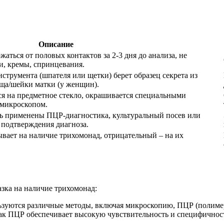
Описание
аться от половых контактов за 2-3 дня до анализа, не
и, кремы, спринцевания.
струмента (шпателя или щетки) берет образец секрета из
ища/шейки матки (у женщин).
я на предметное стекло, окрашивается специальными
 микроскопом.
ть применены ПЦР-диагностика, культуральный посев или
подтверждения диагноза.
вает на наличие трихомонад, отрицательный – на их
азка на наличие трихомонад:
ьзуются различные методы, включая микроскопию, ПЦР (полимер
как ПЦР обеспечивает высокую чувствительность и специфичност