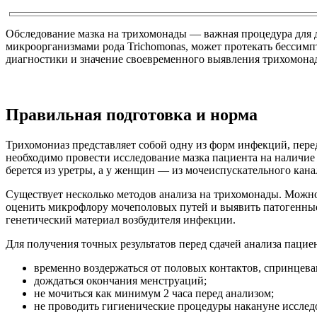
Обследование мазка на трихомонады — важная процедура для 
микроорганизмами рода Trichomonas, может протекать бессимпт
диагностики и значение своевременного выявления трихомона
Правильная подготовка и норма
Трихомониаз представляет собой одну из форм инфекций, пе
необходимо провести исследование мазка пациента на наличие
берется из уретры, а у женщин — из мочеиспускательного кана
Существует несколько методов анализа на трихомонады. Можно
оценить микрофлору мочеполовых путей и выявить патогенны
генетический материал возбудителя инфекции.
Для получения точных результатов перед сдачей анализа пацие
временно воздержаться от половых контактов, спринцев
дождаться окончания менструаций;
не мочиться как минимум 2 часа перед анализом;
не проводить гигиенические процедуры накануне исслед