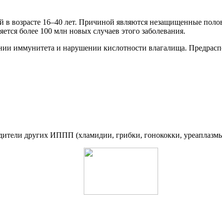
 в возрасте 16–40 лет. Причиной являются незащищенные полов
яется более 100 млн новых случаев этого заболевания.
ении иммунитета и нарушении кислотности влагалища. Предрас
удители других ИППП (хламидии, грибки, гонококки, уреаплазм