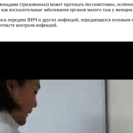
монадами (трихомониаз) может протекать бессимптомно, особен
как воспалительные заболевания органов малого таза у женщин
риск передачи ВИЧ и других инфекций, передающихся половым п
онтексте контроля инфекций.