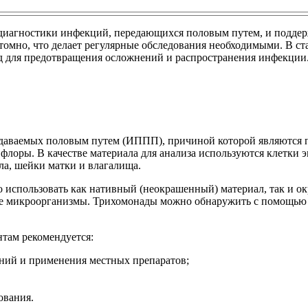
диагностики инфекций, передающихся половым путем, и поддер
омно, что делает регулярные обследования необходимыми. В ста
д для предотвращения осложнений и распространения инфекции
редаваемых половым путем (ИППП), причиной которой являются 
 флоры. В качестве материала для анализа используются клетки
ла, шейки матки и влагалища.
 использовать как нативный (неокрашенный) материал, так и о
е микроорганизмы. Трихомонады можно обнаружить с помощью п
нтам рекомендуется:
аний и применения местных препаратов;
ования.