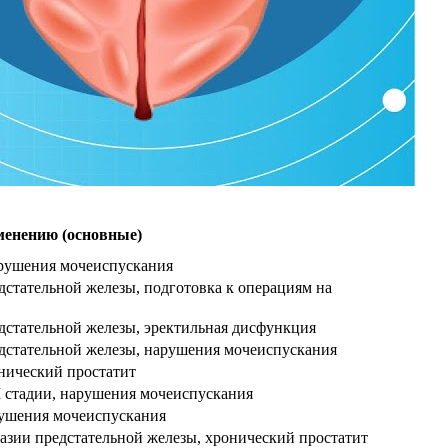
менению (основные)
арушения мочеиспускания
дстательной железы, подготовка к операциям на
дстательной железы, эректильная дисфункция
едстательной железы, нарушения мочеиспускания
нический простатит
II стадии, нарушения мочеиспускания
рушения мочеиспускания
зии предстательной железы, хронический простатит