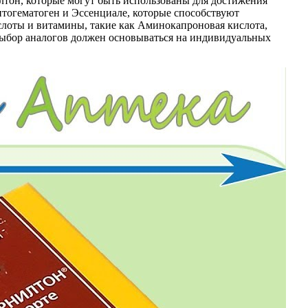
лтон, которые могут быть использованы для достижения
нтогематоген и Эссенциале, которые способствуют
слоты и витамины, такие как Аминокапроновая кислота,
выбор аналогов должен основываться на индивидуальных