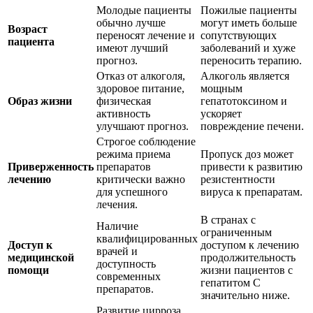
Молодые пациенты
Пожилые пациенты
обычно лучше
могут иметь больше
Возраст
переносят лечение и
сопутствующих
пациента
имеют лучший
заболеваний и хуже
прогноз.
переносить терапию.
Отказ от алкоголя,
Алкоголь является
здоровое питание,
мощным
Образ жизни
физическая
гепатотоксином и
активность
ускоряет
улучшают прогноз.
повреждение печени.
Строгое соблюдение
режима приема
Пропуск доз может
Приверженность
препаратов
привести к развитию
лечению
критически важно
резистентности
для успешного
вируса к препаратам.
лечения.
В странах с
Наличие
ограниченным
квалифицированных
Доступ к
доступом к лечению
врачей и
медицинской
продолжительность
доступность
помощи
жизни пациентов с
современных
гепатитом С
препаратов.
значительно ниже.
Развитие цирроза,