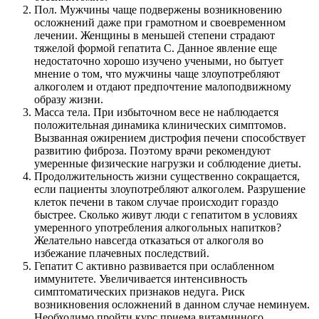
Пол. Мужчины чаще подвержены возникновению
осложнений даже при грамотном и своевременном
лечении. Женщины в меньшей степени страдают
тяжелой формой гепатита С. Данное явление еще
недостаточно хорошо изучено учеными, но бытует
мнение о том, что мужчины чаще злоупотребляют
алкоголем и отдают предпочтение малоподвижному
образу жизни.
Масса тела. При избыточном весе не наблюдается
положительная динамика клинических симптомов.
Вызванная ожирением дистрофия печени способствует
развитию фиброза. Поэтому врачи рекомендуют
умеренные физические нагрузки и соблюдение диеты.
Продолжительность жизни существенно сокращается,
если пациенты злоупотребляют алкоголем. Разрушение
клеток печени в таком случае происходит гораздо
быстрее. Сколько живут люди с гепатитом в условиях
умеренного употребления алкогольных напитков?
Желательно навсегда отказаться от алкоголя во
избежание плачевных последствий.
Гепатит С активно развивается при ослабленном
иммунитете. Увеличивается интенсивность
симптоматических признаков недуга. Риск
возникновения осложнений в данном случае неминуем.
Необходимо пройти курс приема витаминного