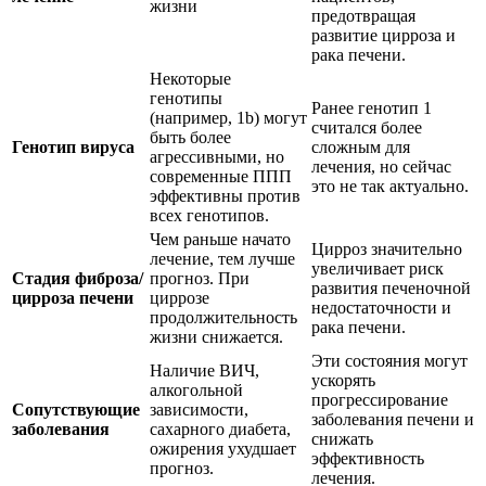
жизни
предотвращая
развитие цирроза и
рака печени.
Некоторые
генотипы
Ранее генотип 1
(например, 1b) могут
считался более
быть более
Генотип вируса
сложным для
агрессивными, но
лечения, но сейчас
современные ППП
это не так актуально.
эффективны против
всех генотипов.
Чем раньше начато
Цирроз значительно
лечение, тем лучше
увеличивает риск
Стадия фиброза/
прогноз. При
развития печеночной
цирроза печени
циррозе
недостаточности и
продолжительность
рака печени.
жизни снижается.
Эти состояния могут
Наличие ВИЧ,
ускорять
алкогольной
прогрессирование
Сопутствующие
зависимости,
заболевания печени и
заболевания
сахарного диабета,
снижать
ожирения ухудшает
эффективность
прогноз.
лечения.