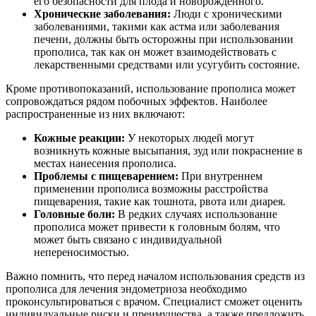
его безопасности для плода и новорожденного.
Хронические заболевания:
Люди с хроническими
заболеваниями, такими как астма или заболевания
печени, должны быть осторожны при использовании
прополиса, так как он может взаимодействовать с
лекарственными средствами или усугубить состояние.
Кроме противопоказаний, использование прополиса может
сопровождаться рядом побочных эффектов. Наиболее
распространенные из них включают:
Кожные реакции:
У некоторых людей могут
возникнуть кожные высыпания, зуд или покраснение в
местах нанесения прополиса.
Проблемы с пищеварением:
При внутреннем
применении прополиса возможны расстройства
пищеварения, такие как тошнота, рвота или диарея.
Головные боли:
В редких случаях использование
прополиса может привести к головным болям, что
может быть связано с индивидуальной
непереносимостью.
Важно помнить, что перед началом использования средств из
прополиса для лечения эндометриоза необходимо
проконсультироваться с врачом. Специалист сможет оценить
индивидуальные риски и преимущества, а также предложить