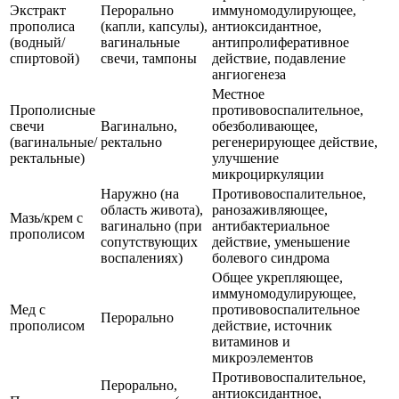
Экстракт
Перорально
иммуномодулирующее,
прополиса
(капли, капсулы),
антиоксидантное,
(водный/
вагинальные
антипролиферативное
спиртовой)
свечи, тампоны
действие, подавление
ангиогенеза
Местное
Прополисные
противовоспалительное,
свечи
Вагинально,
обезболивающее,
(вагинальные/
ректально
регенерирующее действие,
ректальные)
улучшение
микроциркуляции
Наружно (на
Противовоспалительное,
область живота),
ранозаживляющее,
Мазь/крем с
вагинально (при
антибактериальное
прополисом
сопутствующих
действие, уменьшение
воспалениях)
болевого синдрома
Общее укрепляющее,
иммуномодулирующее,
Мед с
противовоспалительное
Перорально
прополисом
действие, источник
витаминов и
микроэлементов
Противовоспалительное,
Перорально,
антиоксидантное,