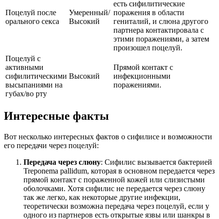
есть сифилитические
Поцелуй после
Умеренный/
поражения в области
орального секса
Высокий
гениталий, и слюна другого
партнера контактировала с
этими поражениями, а затем
произошел поцелуй.
Поцелуй с
активными
Прямой контакт с
сифилитическими
Высокий
инфекционными
высыпаниями на
поражениями.
губах/во рту
Интересные факты
Вот несколько интересных фактов о сифилисе и возможности
его передачи через поцелуй:
Передача через слюну
: Сифилис вызывается бактерией
Treponema pallidum, которая в основном передается через
прямой контакт с пораженной кожей или слизистыми
оболочками. Хотя сифилис не передается через слюну
так же легко, как некоторые другие инфекции,
теоретически возможна передача через поцелуй, если у
одного из партнеров есть открытые язвы или шанкры в