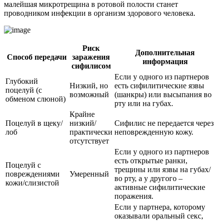
малейшая микротрещина в ротовой полости станет
проводником инфекции в организм здорового человека.
Риск
Дополнительная
Способ передачи
заражения
информация
сифилисом
Если у одного из партнеров
Глубокий
Низкий, но
есть сифилитические язвы
поцелуй (с
возможный
(шанкры) или высыпания во
обменом слюной)
рту или на губах.
Крайне
Поцелуй в щеку/
низкий/
Сифилис не передается через
лоб
практически
неповрежденную кожу.
отсутствует
Если у одного из партнеров
есть открытые ранки,
Поцелуй с
трещины или язвы на губах/
повреждениями
Умеренный
во рту, а у другого –
кожи/слизистой
активные сифилитические
поражения.
Если у партнера, которому
оказывали оральный секс,