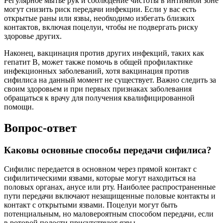
Регулярное мытье рук и соблюдение чистоты в интимной зоне
могут снизить риск передачи инфекции. Если у вас есть
открытые раны или язвы, необходимо избегать близких
контактов, включая поцелуи, чтобы не подвергать риску
здоровье других.
Наконец, вакцинация против других инфекций, таких как
гепатит B, может также помочь в общей профилактике
инфекционных заболеваний, хотя вакцинация против
сифилиса на данный момент не существует. Важно следить за
своим здоровьем и при первых признаках заболевания
обращаться к врачу для получения квалифицированной
помощи.
Вопрос-ответ
Каковы основные способы передачи сифилиса?
Сифилис передается в основном через прямой контакт с
сифилитическими язвами, которые могут находиться на
половых органах, анусе или рту. Наиболее распространенные
пути передачи включают незащищенные половые контакты и
контакт с открытыми язвами. Поцелуи могут быть
потенциальным, но маловероятным способом передачи, если
в ротовой полости присутствуют язвы.