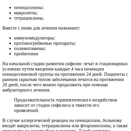
пенициллины;
макролиты;
тетрациклины.
Вместе с ними для лечения назначают:
иммуномодуляторы;
противогрибковые препараты;
поливитамины;
пробиотики
На начальной стадии развития сифилис лечат в стационарных
условиях путем введения каждые 4 часа инъекции
пенициллиновой группы на протяжении 24 дней. Пациенты с
ранним скрытым типом заболевания лечатся на протяжении
20 дней, после чего можно продолжить при помощи
амбулаторного лечения.
Продолжительность терапевтического воздействия
зависит от стадии сифилиса и тяжести его
проявлений.
В случае аллергической реакции на пенициллин, больному
вводят макролиты, тетрациклины или фторхинолоны, а также
препараты на основе йода и висмута. Такой комплекс