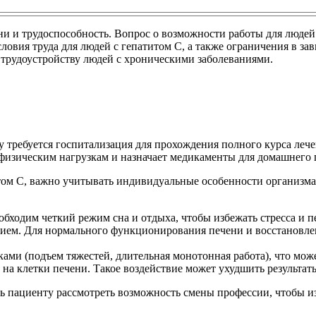
и и трудоспособность. Вопрос о возможности работы для людей с
ловия труда для людей с гепатитом С, а также ограничения в за
 трудоустройству людей с хроническими заболеваниями.
у требуется госпитализация для прохождения полного курса лече
о физическим нагрузкам и назначает медикаменты для домашнего
титом С, важно учитывать индивидуальные особенности организ
ходим четкий режим сна и отдыха, чтобы избежать стресса и п
ием. Для нормального функционирования печени и восстановлен
ками (подъем тяжестей, длительная монотонная работа), что мо
а клетки печени. Такое воздействие может ухудшить результаты
ь пациенту рассмотреть возможность смены профессии, чтобы и