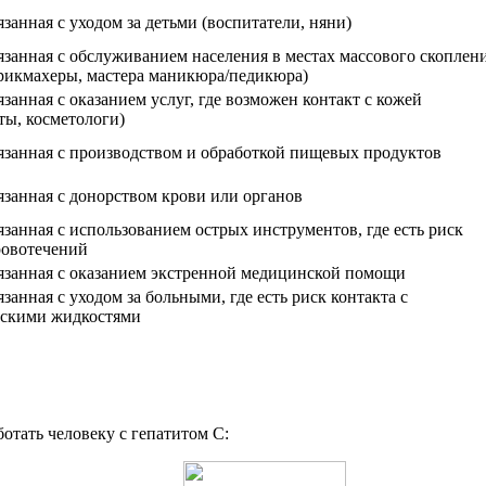
язанная с уходом за детьми (воспитатели, няни)
вязанная с обслуживанием населения в местах массового скоплен
рикмахеры, мастера маникюра/педикюра)
язанная с оказанием услуг, где возможен контакт с кожей
ты, косметологи)
вязанная с производством и обработкой пищевых продуктов
вязанная с донорством крови или органов
вязанная с использованием острых инструментов, где есть риск
ровотечений
вязанная с оказанием экстренной медицинской помощи
язанная с уходом за больными, где есть риск контакта с
ескими жидкостями
ботать человеку с гепатитом С: