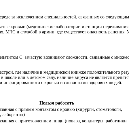
среде за исключением специальностей, связанных со следующим
ть с кровью (медицинские лаборатории и станции переливания 
ах, МЧС и службой в армии, где существует опасность ранения.
 гепатитом С, зачастую возникают сложности, связанные с множе
естрой, где наличие в медицинской книжке положительного резу
 в школе или в детском саду, наличие вируса не является препя
ви инфицированного с кровью и слизистыми здоровых людей.
Нельзя работать
вязанная с прямым контактом с кровью (хирурги, стоматологи,
, лаборанты)
вязанная с приготовлением пищи (повара, кондитеры, работники