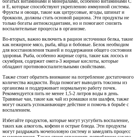
богатых витаминами и минералами, особенно витаминами C
и E, которые способствуют укреплению иммунной системы.
Фрукты и овощи, такие как цитрусовые, ягоды, шпинат и
брокколи, должны стать основой рациона. Эти продукты не
только богаты антиоксидантами, но и помогают снизить
воспалительные процессы в организме.
Во-вторых, важно включить в рацион источники белка, такие
как нежирное мясо, рыба, яйца и бобовые. Белок необходим
для восстановления тканей и поддержания общего состояния
здоровья. Рыба, особенно жирные сорта, такие как лосось и
скумбрия, содержит омега-3 жирные кислоты, которые
обладают противовоспалительными свойствами.
Также стоит обратить внимание на потребление достаточного
количества жидкости. Вода помогает выводить токсины из
организма и поддерживает нормальную работу почек.
Рекомендуется пить не менее 1,5-2 литров воды в день.
Травяные чаи, такие как чай из ромашки или шалфея, также
могут оказать успокаивающее действие и помочь в борьбе с
воспалением.
Избегайте продуктов, которые могут усугубить воспаление,
таких как алкоголь, кофеин и острые блюда. Эти продукты
могут раздражать мочеполовую систему и замедлять процесс
выздоровления. Также стоит ограничить потребление сахара