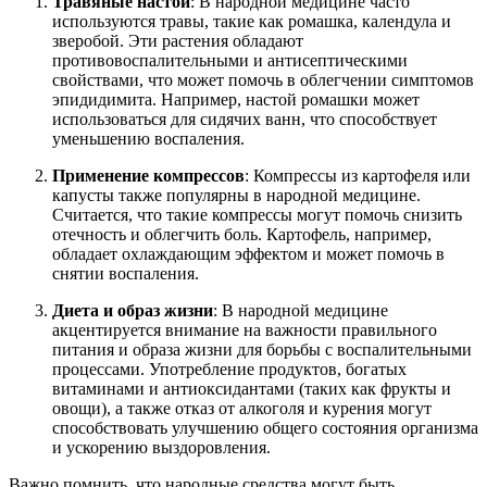
Травяные настои
: В народной медицине часто
используются травы, такие как ромашка, календула и
зверобой. Эти растения обладают
противовоспалительными и антисептическими
свойствами, что может помочь в облегчении симптомов
эпидидимита. Например, настой ромашки может
использоваться для сидячих ванн, что способствует
уменьшению воспаления.
Применение компрессов
: Компрессы из картофеля или
капусты также популярны в народной медицине.
Считается, что такие компрессы могут помочь снизить
отечность и облегчить боль. Картофель, например,
обладает охлаждающим эффектом и может помочь в
снятии воспаления.
Диета и образ жизни
: В народной медицине
акцентируется внимание на важности правильного
питания и образа жизни для борьбы с воспалительными
процессами. Употребление продуктов, богатых
витаминами и антиоксидантами (таких как фрукты и
овощи), а также отказ от алкоголя и курения могут
способствовать улучшению общего состояния организма
и ускорению выздоровления.
Важно помнить, что народные средства могут быть