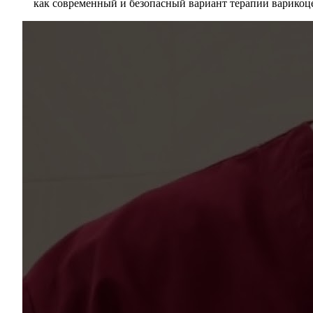
как современный и безопасный вариант терапии варикоц