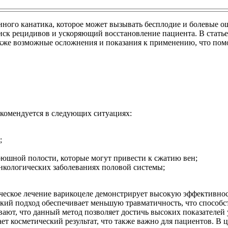
нного канатика, которое может вызывать бесплодие и болевые 
к рецидивов и ускоряющий восстановление пациента. В статье
кже возможные осложнения и показания к применению, что помо
екомендуется в следующих ситуациях:
;
рюшной полости, которые могут привести к сжатию вен;
нкологических заболеваниях половой системы;
ическое лечение варикоцеле демонстрирует высокую эффективно
ий подход обеспечивает меньшую травматичность, что способс
ают, что данный метод позволяет достичь высоких показателей 
 косметический результат, что также важно для пациентов. В 