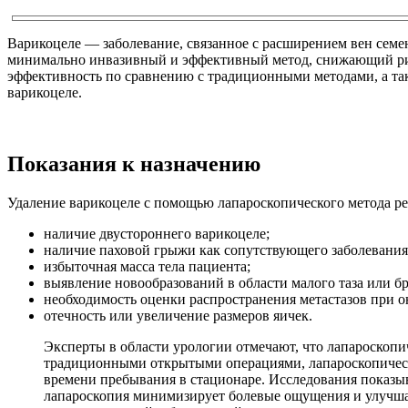
Варикоцеле — заболевание, связанное с расширением вен семе
минимально инвазивный и эффективный метод, снижающий рис
эффективность по сравнению с традиционными методами, а та
варикоцеле.
Показания к назначению
Удаление варикоцеле с помощью лапароскопического метода р
наличие двустороннего варикоцеле;
наличие паховой грыжи как сопутствующего заболевания
избыточная масса тела пациента;
выявление новообразований в области малого таза или б
необходимость оценки распространения метастазов при о
отечность или увеличение размеров яичек.
Эксперты в области урологии отмечают, что лапароскоп
традиционными открытыми операциями, лапароскопическ
времени пребывания в стационаре. Исследования показыв
лапароскопия минимизирует болевые ощущения и улучшает