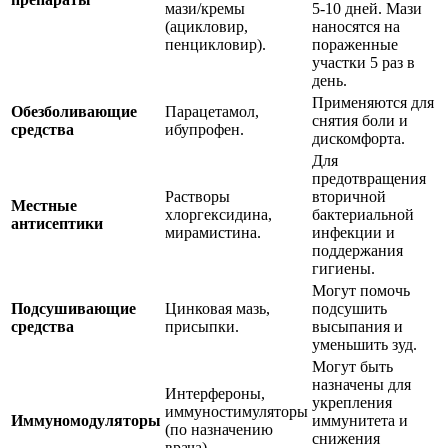
мази/кремы
5-10 дней. Мази
(ацикловир,
наносятся на
пенцикловир).
пораженные
участки 5 раз в
день.
Применяются для
Обезболивающие
Парацетамол,
снятия боли и
средства
ибупрофен.
дискомфорта.
Для
предотвращения
Растворы
вторичной
Местные
хлоргексидина,
бактериальной
антисептики
мирамистина.
инфекции и
поддержания
гигиены.
Могут помочь
Подсушивающие
Цинковая мазь,
подсушить
средства
присыпки.
высыпания и
уменьшить зуд.
Могут быть
назначены для
Интерфероны,
укрепления
иммуностимуляторы
Иммуномодуляторы
иммунитета и
(по назначению
снижения
врача).