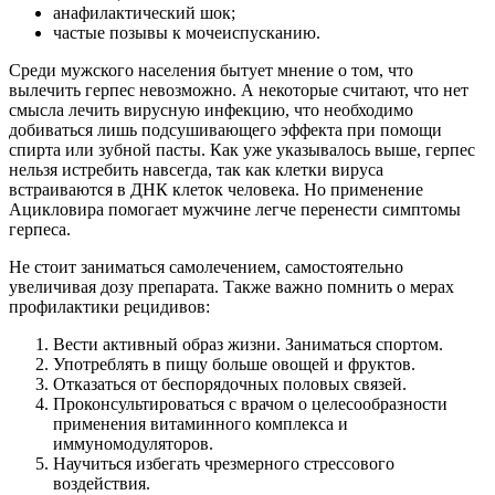
анафилактический шок;
частые позывы к мочеиспусканию.
Среди мужского населения бытует мнение о том, что
вылечить герпес невозможно. А некоторые считают, что нет
смысла лечить вирусную инфекцию, что необходимо
добиваться лишь подсушивающего эффекта при помощи
спирта или зубной пасты. Как уже указывалось выше, герпес
нельзя истребить навсегда, так как клетки вируса
встраиваются в ДНК клеток человека. Но применение
Ацикловира помогает мужчине легче перенести симптомы
герпеса.
Не стоит заниматься самолечением, самостоятельно
увеличивая дозу препарата. Также важно помнить о мерах
профилактики рецидивов:
Вести активный образ жизни. Заниматься спортом.
Употреблять в пищу больше овощей и фруктов.
Отказаться от беспорядочных половых связей.
Проконсультироваться с врачом о целесообразности
применения витаминного комплекса и
иммуномодуляторов.
Научиться избегать чрезмерного стрессового
воздействия.