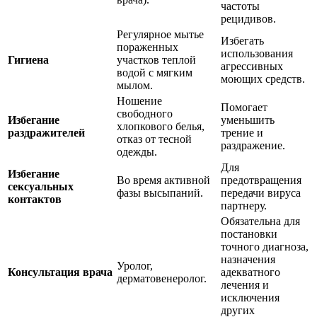
частоты
рецидивов.
Регулярное мытье
Избегать
пораженных
использования
Гигиена
участков теплой
агрессивных
водой с мягким
моющих средств.
мылом.
Ношение
Помогает
свободного
Избегание
уменьшить
хлопкового белья,
раздражителей
трение и
отказ от тесной
раздражение.
одежды.
Для
Избегание
Во время активной
предотвращения
сексуальных
фазы высыпаний.
передачи вируса
контактов
партнеру.
Обязательна для
постановки
точного диагноза,
назначения
Уролог,
Консультация врача
адекватного
дерматовенеролог.
лечения и
исключения
других