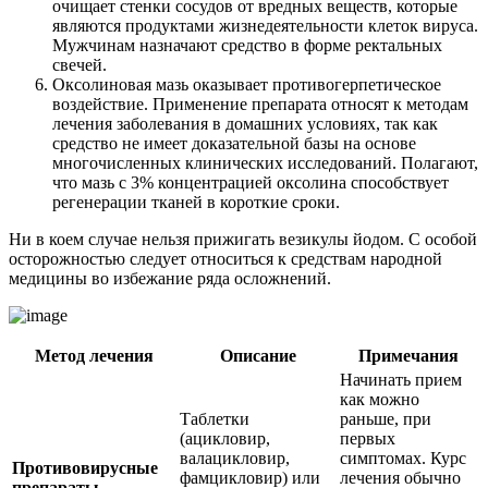
очищает стенки сосудов от вредных веществ, которые
являются продуктами жизнедеятельности клеток вируса.
Мужчинам назначают средство в форме ректальных
свечей.
Оксолиновая мазь оказывает противогерпетическое
воздействие. Применение препарата относят к методам
лечения заболевания в домашних условиях, так как
средство не имеет доказательной базы на основе
многочисленных клинических исследований. Полагают,
что мазь с 3% концентрацией оксолина способствует
регенерации тканей в короткие сроки.
Ни в коем случае нельзя прижигать везикулы йодом. С особой
осторожностью следует относиться к средствам народной
медицины во избежание ряда осложнений.
Метод лечения
Описание
Примечания
Начинать прием
как можно
Таблетки
раньше, при
(ацикловир,
первых
валацикловир,
симптомах. Курс
Противовирусные
фамцикловир) или
лечения обычно
препараты