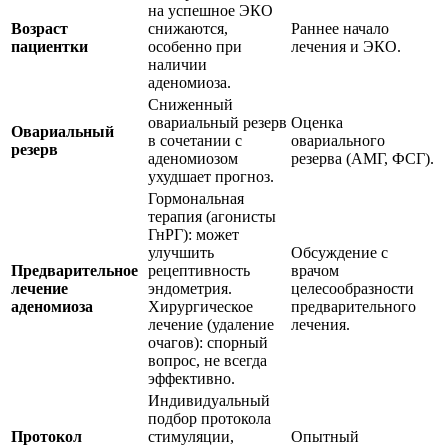
на успешное ЭКО
Возраст
снижаются,
Раннее начало
пациентки
особенно при
лечения и ЭКО.
наличии
аденомиоза.
Сниженный
овариальный резерв
Оценка
Овариальный
в сочетании с
овариального
резерв
аденомиозом
резерва (АМГ, ФСГ).
ухудшает прогноз.
Гормональная
терапия (агонисты
ГнРГ): может
улучшить
Обсуждение с
Предварительное
рецептивность
врачом
лечение
эндометрия.
целесообразности
аденомиоза
Хирургическое
предварительного
лечение (удаление
лечения.
очагов): спорный
вопрос, не всегда
эффективно.
Индивидуальный
подбор протокола
Протокол
стимуляции,
Опытный