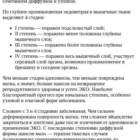
сочетанием диффузной и узловой.
По глубине проникновения эндометрия в мышечные ткани
выделяют 4 стадии:
I степень — поражен подслизистый слой;
II степень — поражено менее половины глубины
мышечного слоя;
III степень — поражено более половины глубины
мышечного слоя;
IV степень — поражен весь мышечный слой, участвует
серозный слой органа, возможно проникновение в
брюшину и соседние органы.
Чем меньше стадия аденомиоза, тем меньше повреждена
матка, а значит, больше шансов на возвращение
репродуктивного здоровья и успех ЭКО. Наиболее
благоприятный прогноз при начальных степенях, особенно
узловой и очаговой форм заболевания.
Сложнее с 3 и 4 стадиями заболевания. Чем сильнее
деформирована поверхность матки, тем сложнее яйцеклетке
закрепиться в эпителии даже после излечения от аденомиоза и
применения ЭКО. С последними степенями диффузной
формы шансов мало — терапия тяжелых случаев
подразумевает оперативное вмешательство вплоть до