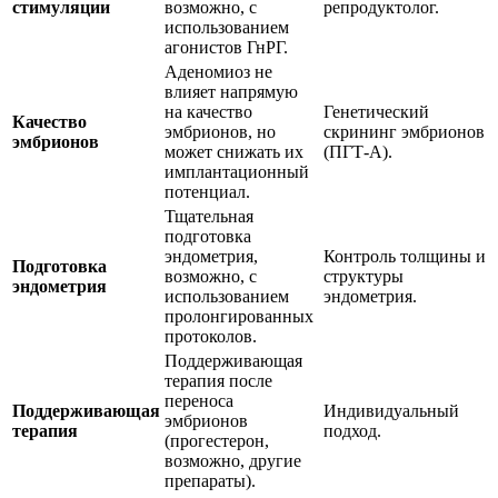
стимуляции
возможно, с
репродуктолог.
использованием
агонистов ГнРГ.
Аденомиоз не
влияет напрямую
на качество
Генетический
Качество
эмбрионов, но
скрининг эмбрионов
эмбрионов
может снижать их
(ПГТ-А).
имплантационный
потенциал.
Тщательная
подготовка
эндометрия,
Контроль толщины и
Подготовка
возможно, с
структуры
эндометрия
использованием
эндометрия.
пролонгированных
протоколов.
Поддерживающая
терапия после
переноса
Поддерживающая
Индивидуальный
эмбрионов
терапия
подход.
(прогестерон,
возможно, другие
препараты).