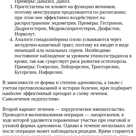
Примеры: Даназол, Данол.
Прогестагены не влияют на функцию яичников,
поэтому менструации продолжаются по расписанию;
при этом они эффективно воздействуют на
распространение эндометрия. Примеры: Гестринон,
Дидрогестерон, Медроксипрогестерон, Дюфастон,
Норколут.
Аналоги гонадолиберина плохо усваиваются через
желудочно-кишечный тракт, поэтому их вводят в виде
инъекций или назальных спреев. Необходимо
постоянное наблюдение за уровнем этинилэстрадиола в
крови, так как существует риск развития остеопороза.
Примеры: Гозерелин, Лейпрорелин, Трипторелин,
Бусерелин, Нафарелин.
В зависимости от формы и степени аденомиоза, а также с
учетом противопоказаний и истории болезни, врач подбирает
наиболее эффективный препарат и схему лечения.
Самолечение недопустимо.
Второй вариант лечения — хирургическое вмешательство.
Проводится малоинвазивная операция — лапароскопия, в
ходе которой удаляются пораженные участки при очаговой и
узловой формах аденомиоза. Однако в течение нескольких лет
после операции может наблюдаться рецидив. Врачи стараются