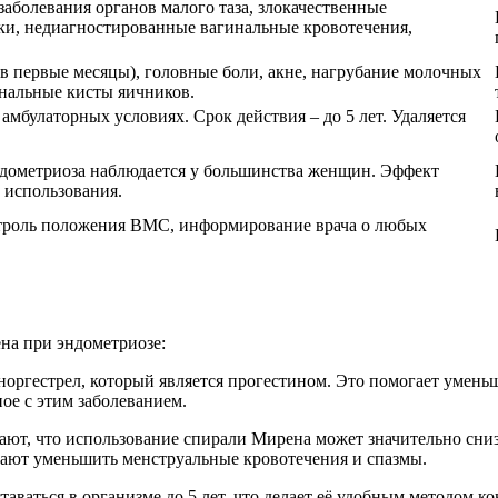
заболевания органов малого таза, злокачественные
ки, недиагностированные вагинальные кровотечения,
в первые месяцы), головные боли, акне, нагрубание молочных
ональные кисты яичников.
амбулаторных условиях. Срок действия – до 5 лет. Удаляется
дометриоза наблюдается у большинства женщин. Эффект
 использования.
нтроль положения ВМС, информирование врача о любых
на при эндометриозе:
оргестрел, который является прогестином. Это помогает уменьш
ое с этим заболеванием.
ают, что использование спирали Мирена может значительно сниз
гают уменьшить менструальные кровотечения и спазмы.
аваться в организме до 5 лет, что делает её удобным методом к