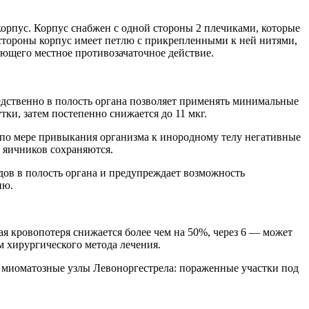
рпус. Корпус снабжен с одной стороны 2 плечиками, которые
стороны корпус имеет петлю с прикрепленными к ней нитями,
ающего местное противозачаточное действие.
редственно в полость органа позволяет применять минимальные
тки, затем постепенно снижается до 11 мкг.
по мере привыкания организма к инородному телу негативные
 яичников сохраняются.
дов в полость органа и предупреждает возможность
ию.
я кровопотеря снижается более чем на 50%, через 6 — может
 хирургического метода лечения.
а миоматозные узлы Левоноргестрела: пораженные участки под