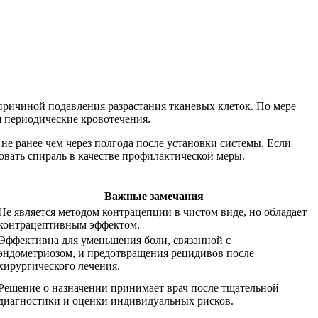
причиной подавления разрастания тканевых клеток. По мере
 периодические кровотечения.
е ранее чем через полгода после установки системы. Если
вать спираль в качестве профилактической меры.
Важные замечания
Не является методом контрацепции в чистом виде, но обладает
контрацептивным эффектом.
Эффективна для уменьшения боли, связанной с
эндометриозом, и предотвращения рецидивов после
хирургического лечения.
Решение о назначении принимает врач после тщательной
диагностики и оценки индивидуальных рисков.