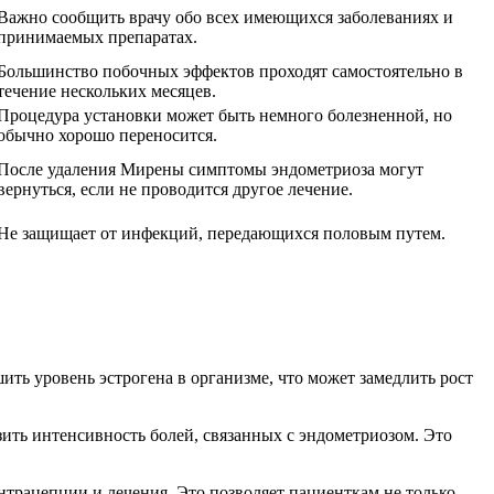
Важно сообщить врачу обо всех имеющихся заболеваниях и
принимаемых препаратах.
Большинство побочных эффектов проходят самостоятельно в
течение нескольких месяцев.
Процедура установки может быть немного болезненной, но
обычно хорошо переносится.
После удаления Мирены симптомы эндометриоза могут
вернуться, если не проводится другое лечение.
Не защищает от инфекций, передающихся половым путем.
ить уровень эстрогена в организме, что может замедлить рост
ить интенсивность болей, связанных с эндометриозом. Это
онтрацепции и лечения. Это позволяет пациенткам не только