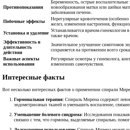
Беременность, острые воспалительные 
Противопоказания
новообразования матки или шейки мат
заболевания печени.
Нерегулярные кровотечения (особенно 
Побочные эффекты
желез, изменения настроения, функци
Устанавливается врачом-гинекологом в 
Установка и удаление
также врачом.
Эффективность и
Значительное улучшение симптомов эн
длительность
сохраняется на протяжении всего срока
действия
Важные аспекты
Регулярные осмотры у гинеколога, ко
использования
изменениях самочувствия.
Интересные факты
Вот несколько интересных фактов о применении спирали Мире
Гормональная терапия
: Спираль Мирена содержит левон
эндометриозных тканей и уменьшить воспаление, связанн
Уменьшение болевого синдрома
: Исследования показыв
связано с тем, что гормоны, выделяемые спиралью, помо
Долгосрочное использование
: Спираль Мирена может ост