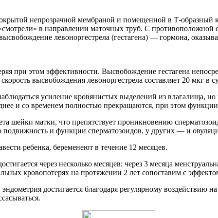
окрытой непрозрачной мембраной и помещенной в Т-образный ко
 «смотрели» в направлении маточных труб. С противоположной 
высвобождение левоноргестрела (гестагена) — гормона, оказыв
 теряя при этом эффективности. Высвобождение гестагена непос
скорость высвобождения левоноргестрела составляет 20 мкг в су
аблюдаться усиление кровянистых выделений из влагалища, но 
уднее и со временем полностью прекращаются, при этом функции
рета шейки матки, что препятствует проникновению сперматозои
о подвижность и функции сперматозоидов, у других — и овуляц
ести ребенка, беременеют в течение 12 месяцев.
игается через несколько месяцев: через 3 месяца менструальна
ьных кровопотерях на протяжении 2 лет сопоставим с эффектом
 эндометрия достигается благодаря регулярному воздействию н
ссасываться.