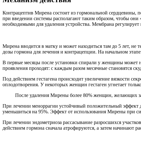
Контрацептив Мирена состоит из гормональной сердцевины, п
при введении системы располагают таким образом, чтобы они
необходимыми для удаления устройства. Мембрана регулирует 
Мирена вводится в матку и может находиться там до 5 лет, не
дозы гормона для лечения и контрацепции. На начальном этапе 
В первые месяцы после установки спирали у женщины может н
проявления проходят: с каждым разом месячные становятся ск
Под действием гестагена происходит увеличение вязкости сек
оплодотворения. У некоторых женщин гестаген угнетает тольк
После удаления Мирены более 80% женщин, желающих зав
При лечении меноррагии устойчивый положительный эффект дост
уменьшиться на 95%. Эффект от использования Мирены при сил
При лечении эндометриоза рассасывание разросшихся участков
действием гормона сначала атрофируются, а затем начинают ра