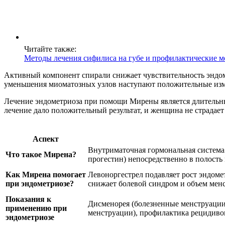
Читайте также:
Методы лечения сифилиса на губе и профилактические 
Активный компонент спирали снижает чувствительность эндоме
уменьшения миоматозных узлов наступают положительные изм
Лечение эндометриоза при помощи Мирены является длительным
лечение дало положительный результат, и женщина не страдае
Аспект
Внутриматочная гормональная система
Что такое Мирена?
прогестин) непосредственно в полость 
Как Мирена помогает
Левоноргестрел подавляет рост эндомет
при эндометриозе?
снижает болевой синдром и объем мен
Показания к
Дисменорея (болезненные менструации)
применению при
менструации), профилактика рецидиво
эндометриозе