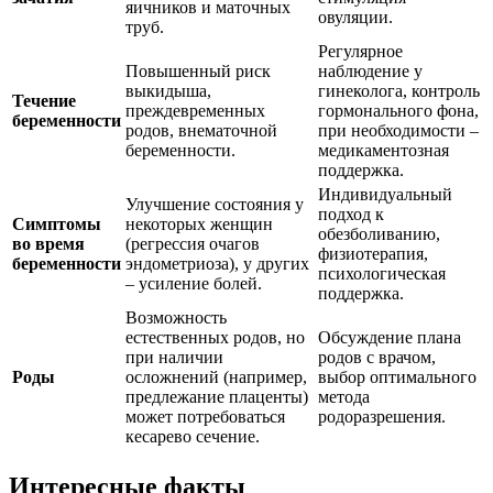
яичников и маточных
овуляции.
труб.
Регулярное
Повышенный риск
наблюдение у
выкидыша,
гинеколога, контроль
Течение
преждевременных
гормонального фона,
беременности
родов, внематочной
при необходимости –
беременности.
медикаментозная
поддержка.
Индивидуальный
Улучшение состояния у
подход к
Симптомы
некоторых женщин
обезболиванию,
во время
(регрессия очагов
физиотерапия,
беременности
эндометриоза), у других
психологическая
– усиление болей.
поддержка.
Возможность
естественных родов, но
Обсуждение плана
при наличии
родов с врачом,
Роды
осложнений (например,
выбор оптимального
предлежание плаценты)
метода
может потребоваться
родоразрешения.
кесарево сечение.
Интересные факты