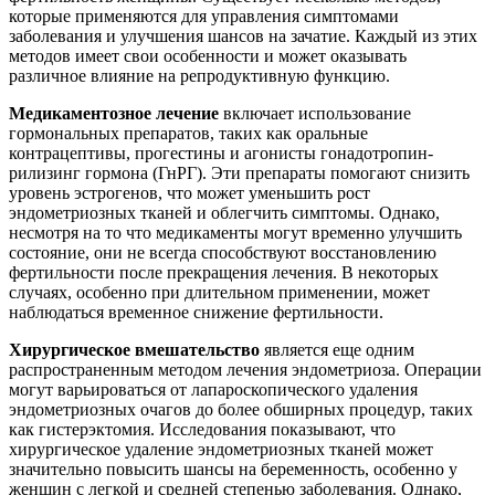
которые применяются для управления симптомами
заболевания и улучшения шансов на зачатие. Каждый из этих
методов имеет свои особенности и может оказывать
различное влияние на репродуктивную функцию.
Медикаментозное лечение
включает использование
гормональных препаратов, таких как оральные
контрацептивы, прогестины и агонисты гонадотропин-
рилизинг гормона (ГнРГ). Эти препараты помогают снизить
уровень эстрогенов, что может уменьшить рост
эндометриозных тканей и облегчить симптомы. Однако,
несмотря на то что медикаменты могут временно улучшить
состояние, они не всегда способствуют восстановлению
фертильности после прекращения лечения. В некоторых
случаях, особенно при длительном применении, может
наблюдаться временное снижение фертильности.
Хирургическое вмешательство
является еще одним
распространенным методом лечения эндометриоза. Операции
могут варьироваться от лапароскопического удаления
эндометриозных очагов до более обширных процедур, таких
как гистерэктомия. Исследования показывают, что
хирургическое удаление эндометриозных тканей может
значительно повысить шансы на беременность, особенно у
женщин с легкой и средней степенью заболевания. Однако,