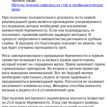
Читайте также:
Методы лечения сифилиса на губе и профилактические
меры
При получении положительного результата теста первой
рекомендацией врача является прохождение ультразвукового
исследования, которое необходимо для исключения
внематочной беременности. Если она подтвердилась, ее
исключают, применяя наиболее щадящую методику. В
процессе оперативного вмешательства рассекаются трубные
спайки. В будущем это благотворно повлияет на зачатие, так
как будет улучшена проходимость труб.
Риск самопроизвольного прерывания беременности в первом
триместре возникает из-за низкого уровня прогестерона,
который влияет на сокращение матки. Врачи назначают прием
гормональных препаратов. Во втором и третьем триместре
риск выкидыша минимальный. Все же будущей матери
необходимо пристально следить за своим здоровьем и
придерживаться рекомендаций врача. Патология не оказывает
негативного влияния на плод. Женщина способна выносить
малыша и родить его в установленный срок.
При наличии внутреннего эндометриоза опасность возрастает
на 25-й неделе беременности. Плод уже большого размера,
при этом матка может не справиться со своей основной