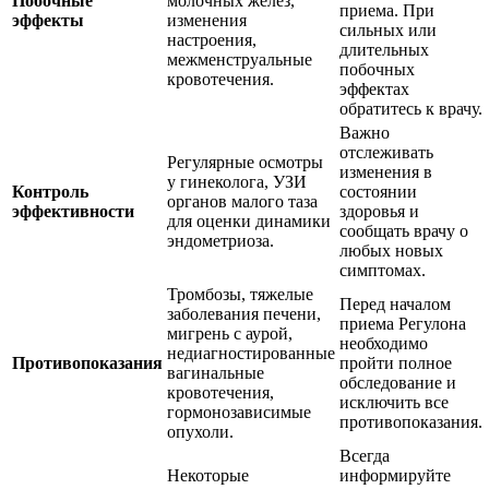
Побочные
молочных желез,
приема. При
эффекты
изменения
сильных или
настроения,
длительных
межменструальные
побочных
кровотечения.
эффектах
обратитесь к врачу.
Важно
отслеживать
Регулярные осмотры
изменения в
у гинеколога, УЗИ
Контроль
состоянии
органов малого таза
эффективности
здоровья и
для оценки динамики
сообщать врачу о
эндометриоза.
любых новых
симптомах.
Тромбозы, тяжелые
Перед началом
заболевания печени,
приема Регулона
мигрень с аурой,
необходимо
недиагностированные
Противопоказания
пройти полное
вагинальные
обследование и
кровотечения,
исключить все
гормонозависимые
противопоказания.
опухоли.
Всегда
Некоторые
информируйте