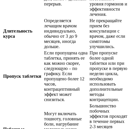
перерыв.
уровня гормонов и
эффективности
лечения.
Определяется
Не прекращайте
лечащим врачом
прием без
Длительность
индивидуально,
консультации с
курса
обычно от 3 до 9
врачом, даже если
месяцев, иногда
симптомы
дольше.
улучшились.
Если пропущена одна
При пропуске
таблетка, принять ее
более одной
как можно скорее,
таблетки или при
следующую – по
пропуске в первую
графику. Если
неделю цикла,
Пропуск таблетки
пропущено более 12
необходимо
часов,
использовать
контрацептивный
дополнительные
эффект может
методы
снизиться.
контрацепции.
Большинство
побочных
Могут включать
эффектов проходят
тошноту, головные
в течение первых
боли, нагрубание
2-3 месяцев