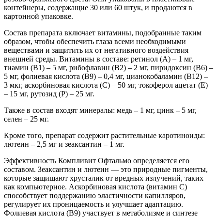
контейнеры, содержащие 30 или 60 штук, и продаются в
картонной упаковке.
Состав препарата включает витамины, подобранные таким
образом, чтобы обеспечить глаза всеми необходимыми
веществами и защитить их от негативного воздействия
внешней среды. Витамины в составе: ретинол (А) – 1 мг,
тиамин (В1) – 5 мг, рибофлавин (В2) – 2 мг, пиридоксин (В6) –
5 мг, фолиевая кислота (В9) – 0,4 мг, цианокобаламин (В12) –
3 мкг, аскорбиновая кислота (С) – 50 мг, токоферол ацетат (Е)
– 15 мг, рутозид (Р) – 25 мг.
Также в состав входят минералы: медь – 1 мг, цинк – 5 мг,
селен – 25 мг.
Кроме того, препарат содержит растительные каротиноиды:
лютеин – 2,5 мг и зеаксантин – 1 мг.
Эффективность Компливит Офтальмо определяется его
составом. Зеаксантин и лютеин — это природные пигменты,
которые защищают хрусталик от вредных излучений, таких
как компьютерное. Аскорбиновая кислота (витамин C)
способствует поддержанию эластичности капилляров,
регулирует их проницаемость и улучшает адаптацию.
Фолиевая кислота (B9) участвует в метаболизме и синтезе