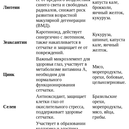
капуста кале,
синего света и свободных
Лютеин
брокколи,
радикалов, снижает риск
яичный желток,
развития возрастной
кукуруза.
макулярной дегенерации
(ВМД).
Каротиноид, действует
Кукуруза,
синергично с лютеином,
шпинат, капуста
Зеаксантин
также накапливается в
кале, яичный
сетчатке и защищает ее от
желток.
повреждений.
Важный микроэлемент для
здоровья глаз, участвует в
Мясо,
метаболизме витамина А,
морепродукты,
Цинк
необходим для
орехи, бобовые,
нормального
цельнозерновые.
функционирования
сетчатки.
Антиоксидант, защищает
Бразильские
клетки глаз от
орехи,
Селен
окислительного стресса,
морепродукты,
поддерживает здоровье
мясо, яйца,
сетчатки.
грибы.
Участвует в образовании
коллагена и эластина,