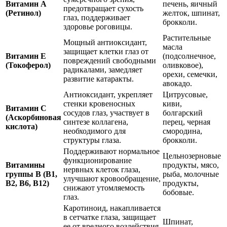
Витамин А
печень, яичный
предотвращает сухость
(Ретинол)
желток, шпинат,
глаз, поддерживает
брокколи.
здоровье роговицы.
Растительные
Мощный антиоксидант,
масла
защищает клетки глаз от
Витамин Е
(подсолнечное,
повреждений свободными
(Токоферол)
оливковое),
радикалами, замедляет
орехи, семечки,
развитие катаракты.
авокадо.
Антиоксидант, укрепляет
Цитрусовые,
стенки кровеносных
киви,
Витамин С
сосудов глаз, участвует в
болгарский
(Аскорбиновая
синтезе коллагена,
перец, черная
кислота)
необходимого для
смородина,
структуры глаза.
брокколи.
Поддерживают нормальное
Цельнозерновые
функционирование
Витамины
продукты, мясо,
нервных клеток глаза,
группы В (В1,
рыба, молочные
улучшают кровообращение,
В2, В6, В12)
продукты,
снижают утомляемость
бобовые.
глаз.
Каротиноид, накапливается
в сетчатке глаза, защищает
Шпинат,
ее от вредного воздействия