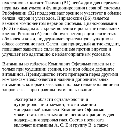
нуклеиновых кислот. Тиамин (B1) необходим для передачи
нервных импульсов и функционирования нервной системы.
Рибофлавин (B2) поддерживает зрение и участвует в обмене
белков, жиров и углеводов. Пиридоксин (B6) является
важным компонентом нервной системы. Цианокобаламин
(В12) необходим для кроветворения и роста эпителиальных
клеток. Ретинол (А) способствует регенерации слизистых
оболочек и кожи, поддерживает зрительную функцию и
общее состояние глаз. Селен, как природный антиоксидант,
повышает защитные силы организма против вирусов и
улучшает его адаптацию к неблагоприятным условиям.
Витамины из таблеток Компливит Офтальмо полезны не
только при ухудшении зрения, но и при общем дефиците
витаминов. Преимущество этого препарата перед другими
комплексами заключается в наличии дополнительных
витаминов, которые оказывают положительное влияние на
здоровье глаз при правильном использовании.
Эксперты в области офтальмологии и
нутрициологии отмечают, что витаминно-
минеральный комплекс Компливит Офтальмо
может стать полезным дополнением к рациону для
поддержания здоровья глаз. Состав препарата
включает витамины A, C, E и группу B, а также