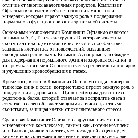
отличие от многих аналогичных продуктов, Компливит
Офтальмо включает в себя не только витамины, но и
минералы, которые играют важную роль в поддержании
нормального функционирования зрительной системы.
Основными компонентами Компливит Офтальмо являются
витамины A, C, E, а также группы B, которые известны
своими антиоксидантными свойствами и способностью
защищать клетки глаз от повреждений, вызванных
свободными радикалами. Витамин A, например, необходим
для поддержания нормального зрения и здоровья сетчатки, в
то время как витамин C способствует укреплению капилляров
и улучшению кровообращения в глазах.
Кроме того, в состав Компливит Офтальмо входят минералы,
такие как цинк и селен, которые также играют важную роль в
поддержании здоровья глаз. Цинк необходим для синтеза
родопсина, белка, который отвечает за восприятие света в
сетчатке, а селен обладает мощными антиоксидантными
свойствами, защищая клетки от окислительного стресса.
Сравнивая Компливит Офтальмо с другими витаминно-
минеральными комплексами, такими как Лютеин комплекс
или Визион, можно отметить, что последний акцентирует
внимание на содержании лютеина и зеаксантина, которые