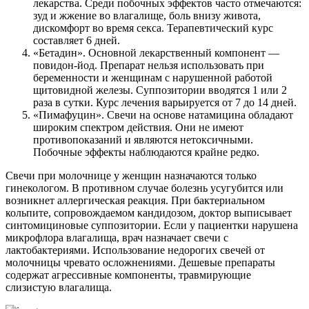
лекарства. Среди побочных эффектов часто отмечаются:
зуд и жжение во влагалище, боль внизу живота,
дискомфорт во время секса. Терапевтический курс
составляет 6 дней.
«Бетадин». Основной лекарственный компонент —
повидон-йод. Препарат нельзя использовать при
беременности и женщинам с нарушенной работой
щитовидной железы. Суппозитории вводятся 1 или 2
раза в сутки. Курс лечения варьируется от 7 до 14 дней.
«Пимафуцин». Свечи на основе натамицина обладают
широким спектром действия. Они не имеют
противопоказаний и являются нетоксичными.
Побочные эффекты наблюдаются крайне редко.
Свечи при молочнице у женщин назначаются только
гинекологом. В противном случае болезнь усугубится или
возникнет аллергическая реакция. При бактериальном
кольпите, сопровождаемом кандидозом, доктор выписывает
синтомициновые суппозитории. Если у пациентки нарушена
микрофлора влагалища, врач назначает свечи с
лактобактериями. Использование недорогих свечей от
молочницы чревато осложнениями. Дешевые препараты
содержат агрессивные компоненты, травмирующие
слизистую влагалища.