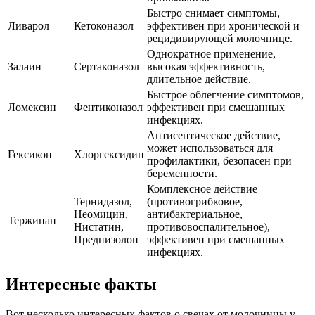
Быстро снимает симптомы,
Ливарол
Кетоконазол
эффективен при хронической и
рецидивирующей молочнице.
Однократное применение,
Залаин
Сертаконазол
высокая эффективность,
длительное действие.
Быстрое облегчение симптомов,
Ломексин
Фентиконазол
эффективен при смешанных
инфекциях.
Антисептическое действие,
может использоваться для
Гексикон
Хлоргексидин
профилактики, безопасен при
беременности.
Комплексное действие
Тернидазол,
(противогрибковое,
Неомицин,
антибактериальное,
Тержинан
Нистатин,
противовоспалительное),
Преднизолон
эффективен при смешанных
инфекциях.
Интересные факты
Вот несколько интересных фактов о свечах от молочницы у