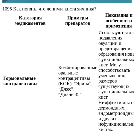
1095 Как понять, что лопнула киста яичника?
Показания и
Категория
Примеры
особенности
медикаментов
препаратов
применения
Используются дл
подавления
овуляции и
предотвращения
образования нов
функциональны
кист. Могут
Комбинированные
способствовать
оральные
уменьшению
Гормональные
контрацептивы
размеров
контрацептивы
(КОК): “Ярина”,
существующих
“Джес”,
функциональны
“Диане-35”
кист.
Неэффективны п
дермоидных,
эндометриоидны
и других
нефункциональн
кистах.