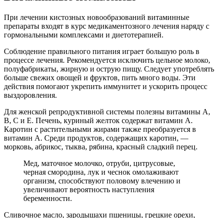
При лечении кистозных новообразований витаминные
препараты входят в курс медикаментозного лечения наряду с
гормональными комплексами и диетотерапией.
Соблюдение правильного питания играет большую роль в
процессе лечения. Рекомендуется исключить цельное молоко,
полуфабрикаты, жирную и острую пищу. Следует употреблять
больше свежих овощей и фруктов, пить много воды. Эти
действия помогают укрепить иммунитет и ускорить процесс
выздоровления.
Для женской репродуктивной системы полезны витамины А,
В, С и Е. Печень, куриный желток содержат витамин А.
Каротин с растительными жирами также преобразуется в
витамин А. Среди продуктов, содержащих каротин, —
морковь, абрикос, тыква, рябина, красный сладкий перец.
Мед, маточное молочко, отруби, цитрусовые,
черная смородина, лук и чеснок омолаживают
организм, способствуют половому влечению и
увеличивают вероятность наступления
беременности.
Сливочное масло, зародышахи пшеницы, грецкие орехи,