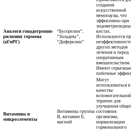
создания
искусственной
менопаузы, что
эффективно при
эндометриоидны
Аналоги гонадотропин-
“Бусерелин”,
кистах.
рилизинг гормона
“Золадекс”,
Используются п
(аГнРГ)
“Диферелин”
неэффективност
других методов
лечения и перед
оперативным
вмешательством.
Имеют серьезны
побочные эффек
Могут
использоваться в
качестве
вспомогательной
терапии для
улучшения обще
Витамины группы
состояния
Витамины и
В, витамин Е,
организма,
микроэлементы
магний
нормализации
гормонального