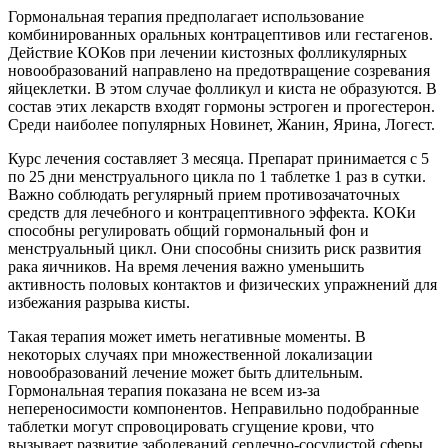
Гормональная терапия предполагает использование
комбинированных оральных контрацептивов или гестагенов.
Действие КОКов при лечении кистозных фолликулярных
новообразований направлено на предотвращение созревания
яйцеклетки. В этом случае фолликул и киста не образуются. В
состав этих лекарств входят гормоны эстроген и прогестерон.
Среди наиболее популярных Новинет, Жанин, Ярина, Логест.
Курс лечения составляет 3 месяца. Препарат принимается с 5
по 25 дни менструального цикла по 1 таблетке 1 раз в сутки.
Важно соблюдать регулярный прием противозачаточных
средств для лечебного и контрацептивного эффекта. КОКи
способны регулировать общий гормональный фон и
менструальный цикл. Они способны снизить риск развития
рака яичников. На время лечения важно уменьшить
активность половых контактов и физических упражнений для
избежания разрыва кисты.
Такая терапия может иметь негативные моменты. В
некоторых случаях при множественной локализации
новообразований лечение может быть длительным.
Гормональная терапия показана не всем из-за
непереносимости компонентов. Неправильно подобранные
таблетки могут спровоцировать сгущение крови, что
вызывает развитие заболеваний сердечно-сосудистой сферы.