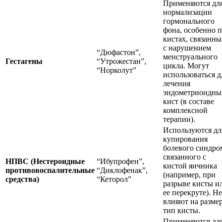
Применяются дл
нормализации
гормонального
фона, особенно 
кистах, связанны
с нарушением
“Дюфастон”,
менструального
Гестагены
“Утрожестан”,
цикла. Могут
“Норколут”
использоваться д
лечения
эндометриоидны
кист (в составе
комплексной
терапии).
Используются дл
купирования
болевого синдро
связанного с
НПВС (Нестероидные
“Ибупрофен”,
кистой яичника
противовоспалительные
“Диклофенак”,
(например, при
средства)
“Кеторол”
разрыве кисты и
ее перекруте). Не
влияют на разме
тип кисты.
Применяются дл