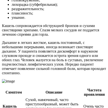
головокружение;
лихорадка (субфебрильная);
раздражительность;
плаксивость;
уныние.
Кашель сопровождается обструкцией бронхов и сухими
свистящими хрипами. Спазм мелких сосудов не поддается
лечению спреями для горла.
Дыхание в легких жесткое, кашель постоянный, с
небольшими перерывами, иногда возникает свистящее
дыхание. У пациента появляется дискомфорт в наружном
слуховом проходе и снижается острота зрения одного или
обоих глаз. Человек жалуется на боль в суставах, увеличение
подчелюстных лимфатических узлов. Нередко пациент
отмечает появление сильной головной боли, которая проходит
спонтанно.
Частота
Симптом
Описание
проявления
Сухой, навязчивый, часто
приступообразный, может быть
Кашель
Очень часто