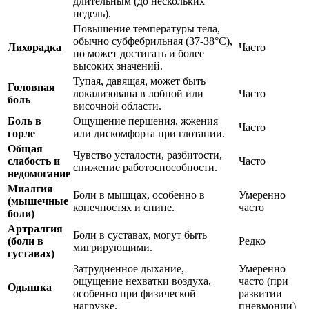
длительным (до нескольких
недель).
Повышение температуры тела,
обычно субфебрильная (37-38°C),
Лихорадка
Часто
но может достигать и более
высоких значений.
Тупая, давящая, может быть
Головная
локализована в лобной или
Часто
боль
височной области.
Боль в
Ощущение першения, жжения
Часто
горле
или дискомфорта при глотании.
Общая
Чувство усталости, разбитости,
слабость и
Часто
снижение работоспособности.
недомогание
Миалгия
Боли в мышцах, особенно в
Умеренно
(мышечные
конечностях и спине.
часто
боли)
Артралгия
Боли в суставах, могут быть
(боли в
Редко
мигрирующими.
суставах)
Затрудненное дыхание,
Умеренно
ощущение нехватки воздуха,
часто (при
Одышка
особенно при физической
развитии
нагрузке.
пневмонии)