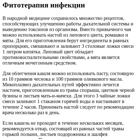
Фитотерапия инфекции
В народной медицине сохранилось множество рецептов,
способствующих улучшению работы дыхательной системы и
выведению токсинов из организма. Вместо привычного чая
можно использовать настой из липового цвета, ромашки и
мяты. Для его приготовления берут ингредиенты в равных
пропорциях, смешивают и заливают 3 столовые ложки смеси
1 литром кипятка. Липовый цвет обладает
противовоспалительными свойствами, а мята является
отличным мочегонным средством.
Для облегчения кашля можно использовать пасту, состоящую
из 10 граммов чеснока и 100 граммов оливкового масла.
Микоплазмоз дыхательных путей эффективно лечится
настоем, приготовленным из травы спорыша, цветков черной
бузины и листьев мать-и-мачехи. Для этого 3 чайные ложки
смеси заливают 1 стаканом горячей воды и настаивают в
течение 2 часов. Принимать настой следует по рекомендации
врача несколько раз в день.
Если кашель не проходит в течение нескольких месяцев,
рекомендуется отвар, состоящий из равных частей травы
горькой полыни, листьев подорожника и шалфея