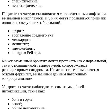
специфические;
неспецифические.
Пациенты зачастую сталкиваются с последствиями инфекции,
вызванной микоплазмой, и у них могут проявляться признаки
одного из следующих заболеваний:
артрит;
воспаление среднего уха;
миокардит;
менингит;
пиелонефрит;
синдром Рейтера.
Микоплазменный бронхит может протекать как с нормальной,
так и с повышенной температурой, сопровождаясь
респираторным синдромом. Не менее серьезным является
острый фарингит, вызванный данным патогенным
микроорганизмом.
У взрослых часто наблюдаются симптомы общей
интоксикации, такие как:
боль в горле;
озноб;
общее недомогание;