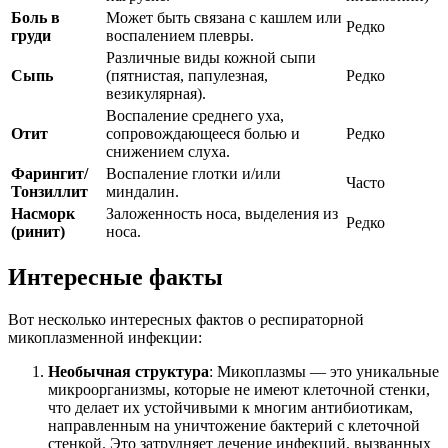
Боль в
Может быть связана с кашлем или
Редко
груди
воспалением плевры.
Различные виды кожной сыпи
Сыпь
(пятнистая, папулезная,
Редко
везикулярная).
Воспаление среднего уха,
Отит
сопровождающееся болью и
Редко
снижением слуха.
Фарингит/
Воспаление глотки и/или
Часто
Тонзиллит
миндалин.
Насморк
Заложенность носа, выделения из
Редко
(ринит)
носа.
Интересные факты
Вот несколько интересных фактов о респираторной
микоплазменной инфекции:
Необычная структура
: Микоплазмы — это уникальные
микроорганизмы, которые не имеют клеточной стенки,
что делает их устойчивыми к многим антибиотикам,
направленным на уничтожение бактерий с клеточной
стенкой. Это затрудняет лечение инфекций, вызванных