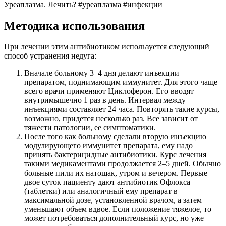
Уреаплазма. Лечить? #уреаплазма #инфекции
Методика использования
При лечении этим антибиотиком используется следующий
способ устранения недуга:
Вначале больному 3–4 дня делают инъекции
препаратом, поднимающим иммунитет. Для этого чаще
всего врачи применяют Циклоферон. Его вводят
внутримышечно 1 раз в день. Интервал между
инъекциями составляет 24 часа. Повторять такие курсы,
возможно, придется несколько раз. Все зависит от
тяжести патологии, ее симптоматики.
После того как больному сделали вторую инъекцию
модулирующего иммунитет препарата, ему надо
принять бактерицидные антибиотики. Курс лечения
такими медикаментами продолжается 2–5 дней. Обычно
больные пили их натощак, утром и вечером. Первые
двое суток пациенту дают антибиотик Офлокса
(таблетки) или аналогичный ему препарат в
максимальной дозе, установленной врачом, а затем
уменьшают объем вдвое. Если положение тяжелое, то
может потребоваться дополнительный курс, но уже