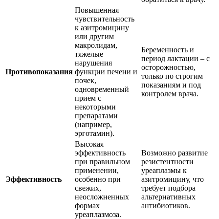
Повышенная
чувствительность
к азитромицину
или другим
макролидам,
Беременность и
тяжелые
период лактации – с
нарушения
осторожностью,
Противопоказания
функции печени и
только по строгим
почек,
показаниям и под
одновременный
контролем врача.
прием с
некоторыми
препаратами
(например,
эрготамин).
Высокая
эффективность
Возможно развитие
при правильном
резистентности
применении,
уреаплазмы к
Эффективность
особенно при
азитромицину, что
свежих,
требует подбора
неосложненных
альтернативных
формах
антибиотиков.
уреаплазмоза.