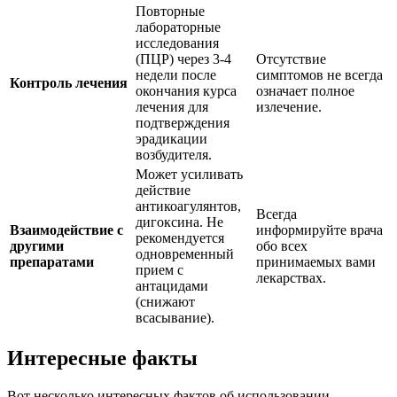
Повторные
лабораторные
исследования
(ПЦР) через 3-4
Отсутствие
недели после
симптомов не всегда
Контроль лечения
окончания курса
означает полное
лечения для
излечение.
подтверждения
эрадикации
возбудителя.
Может усиливать
действие
антикоагулянтов,
Всегда
дигоксина. Не
Взаимодействие с
информируйте врача
рекомендуется
другими
обо всех
одновременный
препаратами
принимаемых вами
прием с
лекарствах.
антацидами
(снижают
всасывание).
Интересные факты
Вот несколько интересных фактов об использовании