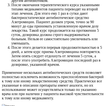
другим антибиотиком.
После окончания терапевтического курса указанными
типами медикаментов пациента переводят на второй
этап лечения. Для этого ему 1 раз в сутки дают
бактериостатическое антибиотическое средство
Азитромицин. Пациент должен утром, точно за 90
минут до еды принимать установленную врачом дозу
лекарства. Такой курс продолжается на протяжении 5
суток, дозировка должна строго выдерживаться
больным. Нельзя ее самостоятельно увеличивать или
уменьшать.
После этого делается перерыв продолжительностью в 5
дней, а затем курс приема Азитромицина повторяется.
Затем опять следует отдохнуть от лечения 5 суток, а
после этого употребить Азитромицин последний раз в
дозировке, указанной врачом.
Применение нескольких антибиотических средств позволяет
полностью исключить возможность приспособления бактерий
к тому или иному лекарственному средству. Практически все
указанные в описании препараты имеют аналоги, но их
использование может осуществляться только по указанию
врача или при наличии у пациента высокой чувствительности
к тому или иному медикаменту.