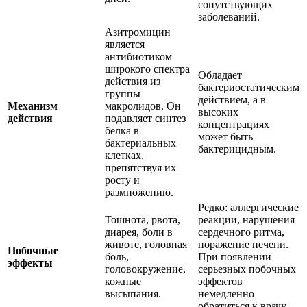
сопутствующих
заболеваний.
Азитромицин
является
антибиотиком
широкого спектра
Обладает
действия из
бактериостатическим
группы
действием, а в
Механизм
макролидов. Он
высоких
действия
подавляет синтез
концентрациях
белка в
может быть
бактериальных
бактерицидным.
клетках,
препятствуя их
росту и
размножению.
Редко: аллергические
Тошнота, рвота,
реакции, нарушения
диарея, боли в
сердечного ритма,
животе, головная
поражение печени.
Побочные
боль,
При появлении
эффекты
головокружение,
серьезных побочных
кожные
эффектов
высыпания.
немедленно
обратиться к врачу.