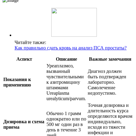
Читайте также:
Как правильно сдать кровь на анализ ПСА простаты?
Аспект
Описание
Важные замечания
Уреаплазмоз,
вызванный
Диагноз должен
чувствительными
быть подтвержден
Показания к
к азитромицину
лабораторно.
применению
штаммами
Самолечение
Ureaplasma
недопустимо.
urealyticum/parvum.
Точная дозировка и
длительность курса
Обычно 1 грамм
определяются врачом
однократно или по
Дозировка и схема
индивидуально,
500 мг один раз в
приема
исходя из тяжести
день в течение 3
инфекции и
дней.