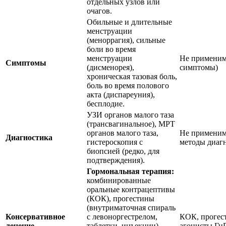
отдельных узлов или
очагов.
Обильные и длительные
менструации
(меноррагия), сильные
боли во время
менструации
Не применим
Симптомы
(дисменорея),
симптомы)
хроническая тазовая боль,
боль во время полового
акта (диспареуния),
бесплодие.
УЗИ органов малого таза
(трансвагинальное), МРТ
органов малого таза,
Не применим
Диагностика
гистероскопия с
методы диаг
биопсией (редко, для
подтверждения).
Гормональная терапия:
комбинированные
оральные контрацептивы
(КОК), прогестины
(внутриматочная спираль
Консервативное
с левоноргестрелом,
КОК, прогес
лечение
таблетки, инъекции),
агонисты ГнР