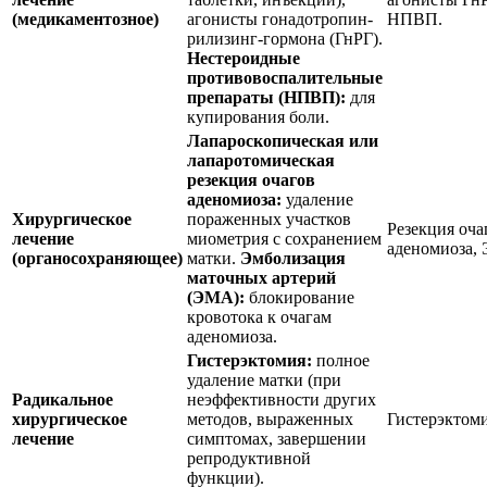
(медикаментозное)
агонисты гонадотропин-
НПВП.
рилизинг-гормона (ГнРГ).
Нестероидные
противовоспалительные
препараты (НПВП):
для
купирования боли.
Лапароскопическая или
лапаротомическая
резекция очагов
аденомиоза:
удаление
Хирургическое
пораженных участков
Резекция оча
лечение
миометрия с сохранением
аденомиоза,
(органосохраняющее)
матки.
Эмболизация
маточных артерий
(ЭМА):
блокирование
кровотока к очагам
аденомиоза.
Гистерэктомия:
полное
удаление матки (при
Радикальное
неэффективности других
хирургическое
методов, выраженных
Гистерэктоми
лечение
симптомах, завершении
репродуктивной
функции).