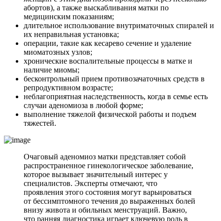
абортов), а также выскабливания матки по
медицинским показаниям;
длительное использование внутриматочных спиралей и
их неправильная установка;
операции, такие как кесарево сечение и удаление
миоматозных узлов;
хронические воспалительные процессы в матке и
наличие миомы;
бесконтрольный прием противозачаточных средств в
репродуктивном возрасте;
неблагоприятная наследственность, когда в семье есть
случаи аденомиоза в любой форме;
выполнение тяжелой физической работы и подъем
тяжестей.
Очаговый аденомиоз матки представляет собой
распространенное гинекологическое заболевание,
которое вызывает значительный интерес у
специалистов. Эксперты отмечают, что
проявления этого состояния могут варьироваться
от бессимптомного течения до выраженных болей
внизу живота и обильных менструаций. Важно,
что ранняя диагностика играет ключевую роль в