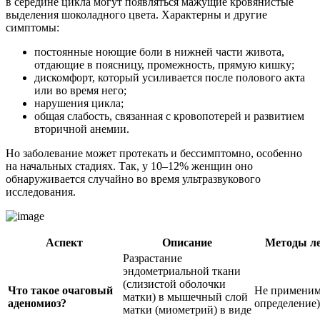
в середине цикла могут появляться мажущие кровянистые
выделения шоколадного цвета. Характерны и другие
симптомы:
постоянные ноющие боли в нижней части живота,
отдающие в поясницу, промежность, прямую кишку;
дискомфорт, который усиливается после полового акта
или во время него;
нарушения цикла;
общая слабость, связанная с кровопотерей и развитием
вторичной анемии.
Но заболевание может протекать и бессимптомно, особенно
на начальных стадиях. Так, у 10–12% женщин оно
обнаруживается случайно во время ультразвукового
исследования.
Аспект
Описание
Методы л
Разрастание
эндометриальной ткани
(слизистой оболочки
Что такое очаговый
Не применим
матки) в мышечный слой
аденомиоз?
определение)
матки (миометрий) в виде