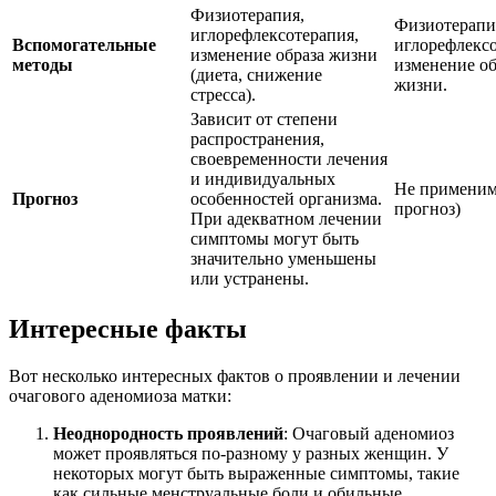
Физиотерапия,
Физиотерапи
иглорефлексотерапия,
Вспомогательные
иглорефлексо
изменение образа жизни
методы
изменение об
(диета, снижение
жизни.
стресса).
Зависит от степени
распространения,
своевременности лечения
и индивидуальных
Не применим
Прогноз
особенностей организма.
прогноз)
При адекватном лечении
симптомы могут быть
значительно уменьшены
или устранены.
Интересные факты
Вот несколько интересных фактов о проявлении и лечении
очагового аденомиоза матки:
Неоднородность проявлений
: Очаговый аденомиоз
может проявляться по-разному у разных женщин. У
некоторых могут быть выраженные симптомы, такие
как сильные менструальные боли и обильные