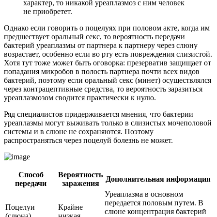
характер, то никакой уреаплазмоз с ним человек
не приобретет.
Однако если говорить о поцелуях при половом акте, когда им
предшествует оральный секс, то вероятность передачи
бактерий уреаплазмы от партнера к партнеру через слюну
возрастает, особенно если во рту есть повреждения слизистой.
Хотя тут тоже может быть оговорка: презерватив защищает от
попадания микробов в полость партнера почти всех видов
бактерий, поэтому если оральный секс (минет) осуществлялся
через контрацептивные средства, то вероятность заразиться
уреаплазмозом сводится практически к нулю.
Ряд специалистов придерживается мнения, что бактерии
уреаплазмы могут выживать только в слизистых мочеполовой
системы и в слюне не сохраняются. Поэтому
распространяться через поцелуй болезнь не может.
Способ
Вероятность
Дополнительная информация
передачи
заражения
Уреаплазма в основном
передается половым путем. В
Поцелуи
Крайне
слюне концентрация бактерий
(слюна)
низкая