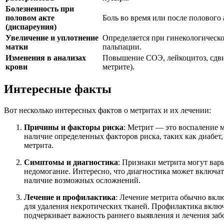
Болезненность при
половом акте
Боль во время или после полового 
(диспареуния)
Увеличение и уплотнение
Определяется при гинекологическ
матки
пальпации.
Изменения в анализах
Повышение СОЭ, лейкоцитоз, сдви
крови
метрите).
Интересные факты
Вот несколько интересных фактов о метритах и их лечении:
Причины и факторы риска
: Метрит — это воспаление м
наличие определенных факторов риска, таких как диабет
метрита.
Симптомы и диагностика
: Признаки метрита могут вар
недомогание. Интересно, что диагностика может включать
наличие возможных осложнений.
Лечение и профилактика
: Лечение метрита обычно вкл
для удаления некротических тканей. Профилактика вклю
подчеркивает важность раннего выявления и лечения за