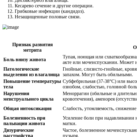
Дисбактериоз влагалища.
Кесарево сечение и другие операции.
Грибковые инфекции (кандидоз).
Незащищенные половые связи.
Признак развития
О
метрита
Тупая, ноющая или схваткообразн
Боль внизу живота
акте или мочеиспускании. Может и
Патологические
Гнойные, слизисто-гнойные, кров
выделения из влагалища
запахом. Могут быть обильными.
Повышение температуры
Субфебрильная (37-38°C) или выс
тела
ознобом, слабостью, головной бол
Нарушения
Меноррагии (обильные и длительн
менструального цикла
кровотечения), аменорея (отсутств
Общая интоксикация
Слабость, утомляемость, снижение 
Болезненность при
Усиление боли при надавливании 
пальпации живота
матки.
Дизурические
Частое, болезненное мочеиспуска
расстройства
пузыря.