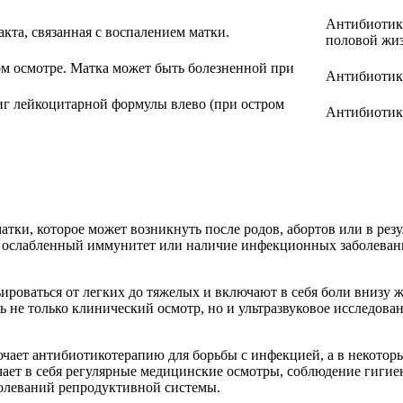
Антибиотики
акта, связанная с воспалением матки.
половой жиз
ом осмотре. Матка может быть болезненной при
Антибиотик
г лейкоцитарной формулы влево (при остром
Антибиотик
атки, которое может возникнуть после родов, абортов или в рез
, ослабленный иммунитет или наличие инфекционных заболевани
ьироваться от легких до тяжелых и включают в себя боли внизу 
 не только клинический осмотр, но и ультразвуковое исследован
ючает антибиотикотерапию для борьбы с инфекцией, а в некотор
чает в себя регулярные медицинские осмотры, соблюдение гигие
болеваний репродуктивной системы.