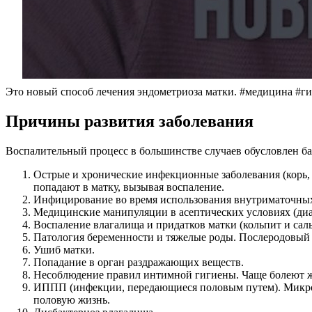
Это новый способ лечения эндометриоза матки. #медицина #г
Причины развития заболевания
Воспалительный процесс в большинстве случаев обусловлен ба
Острые и хронические инфекционные заболевания (корь, т
попадают в матку, вызывая воспаление.
Инфицирование во время использования внутриматочных 
Медицинские манипуляции в асептических условиях (диа
Воспаление влагалища и придатков матки (кольпит и сал
Патология беременности и тяжелые роды. Послеродовый м
Ушиб матки.
Попадание в орган раздражающих веществ.
Несоблюдение правил интимной гигиены. Чаще болеют ж
ИППП (инфекции, передающиеся половым путем). Микроб
половую жизнь.