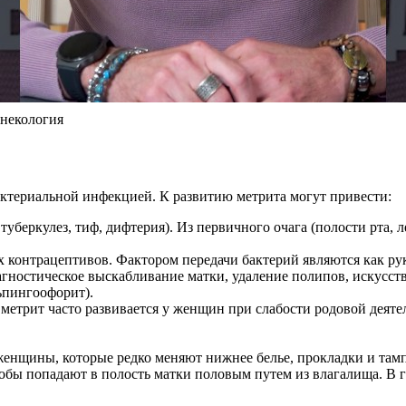
инекология
ктериальной инфекцией. К развитию метрита могут привести:
уберкулез, тиф, дифтерия). Из первичного очага (полости рта, 
контрацептивов. Фактором передачи бактерий являются как ру
гностическое выскабливание матки, удаление полипов, искусст
ьпингоофорит).
етрит часто развивается у женщин при слабости родовой деяте
енщины, которые редко меняют нижнее белье, прокладки и тамп
ы попадают в полость матки половым путем из влагалища. В 