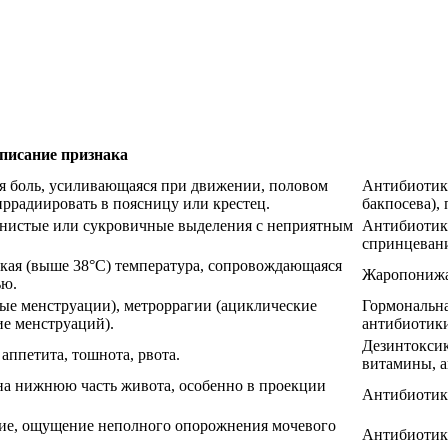
писание признака
ая боль, усиливающаяся при движении, половом
Антибиотики
ррадиировать в поясницу или крестец.
бакпосева),
янистые или сукровичные выделения с неприятным
Антибиотики
спринцевани
окая (выше 38°C) температура, сопровождающаяся
Жаропонижа
ью.
ые менструации), метроррагии (ациклические
Гормональна
ие менструаций).
антибиотик
Дезинтоксик
аппетита, тошнота, рвота.
витамины, а
на нижнюю часть живота, особенно в проекции
Антибиотик
ние, ощущение неполного опорожнения мочевого
Антибиотики