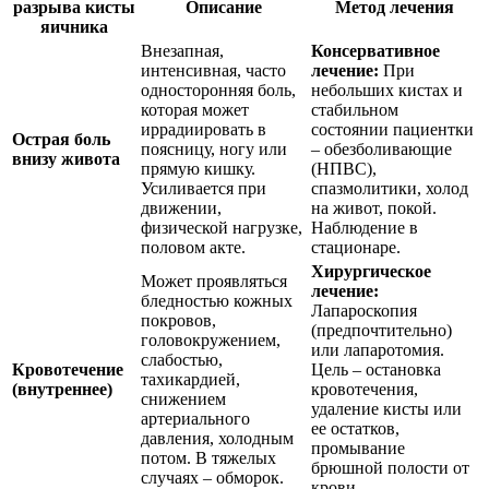
разрыва кисты
Описание
Метод лечения
яичника
Внезапная,
Консервативное
интенсивная, часто
лечение:
При
односторонняя боль,
небольших кистах и
которая может
стабильном
иррадиировать в
состоянии пациентки
Острая боль
поясницу, ногу или
– обезболивающие
внизу живота
прямую кишку.
(НПВС),
Усиливается при
спазмолитики, холод
движении,
на живот, покой.
физической нагрузке,
Наблюдение в
половом акте.
стационаре.
Хирургическое
Может проявляться
лечение:
бледностью кожных
Лапароскопия
покровов,
(предпочтительно)
головокружением,
или лапаротомия.
слабостью,
Кровотечение
Цель – остановка
тахикардией,
(внутреннее)
кровотечения,
снижением
удаление кисты или
артериального
ее остатков,
давления, холодным
промывание
потом. В тяжелых
брюшной полости от
случаях – обморок.
крови.