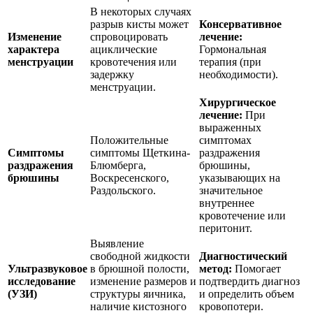
В некоторых случаях
разрыв кисты может
Консервативное
Изменение
спровоцировать
лечение:
характера
ациклические
Гормональная
менструации
кровотечения или
терапия (при
задержку
необходимости).
менструации.
Хирургическое
лечение:
При
выраженных
Положительные
симптомах
Симптомы
симптомы Щеткина-
раздражения
раздражения
Блюмберга,
брюшины,
брюшины
Воскресенского,
указывающих на
Раздольского.
значительное
внутреннее
кровотечение или
перитонит.
Выявление
свободной жидкости
Диагностический
Ультразвуковое
в брюшной полости,
метод:
Помогает
исследование
изменение размеров и
подтвердить диагноз
(УЗИ)
структуры яичника,
и определить объем
наличие кистозного
кровопотери.