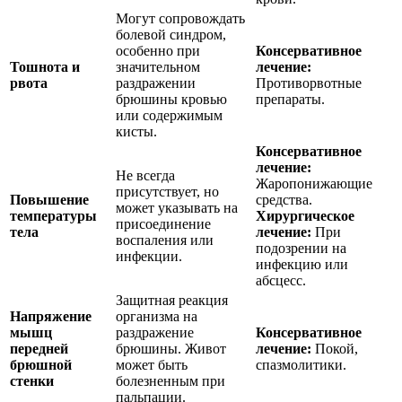
Могут сопровождать
болевой синдром,
особенно при
Консервативное
Тошнота и
значительном
лечение:
рвота
раздражении
Противорвотные
брюшины кровью
препараты.
или содержимым
кисты.
Консервативное
лечение:
Не всегда
Жаропонижающие
присутствует, но
Повышение
средства.
может указывать на
температуры
Хирургическое
присоединение
тела
лечение:
При
воспаления или
подозрении на
инфекции.
инфекцию или
абсцесс.
Защитная реакция
Напряжение
организма на
мышц
раздражение
Консервативное
передней
брюшины. Живот
лечение:
Покой,
брюшной
может быть
спазмолитики.
стенки
болезненным при
пальпации.