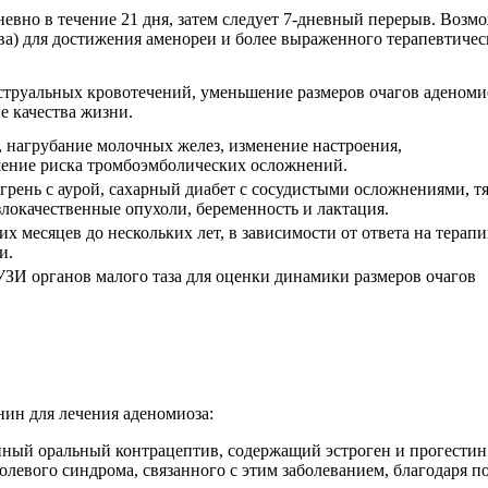
евно в течение 21 дня, затем следует 7-дневный перерыв. Возм
а) для достижения аменореи и более выраженного терапевтичес
труальных кровотечений, уменьшение размеров очагов аденоми
е качества жизни.
, нагрубание молочных желез, изменение настроения,
ение риска тромбоэмболических осложнений.
грень с аурой, сахарный диабет с сосудистыми осложнениями, 
локачественные опухоли, беременность и лактация.
х месяцев до нескольких лет, в зависимости от ответа на терап
и.
УЗИ органов малого таза для оценки динамики размеров очагов
ин для лечения аденомиоза:
ный оральный контрацептив, содержащий эстроген и прогестин.
олевого синдрома, связанного с этим заболеванием, благодаря 