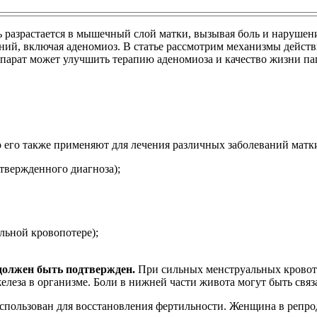
ь разрастается в мышечный слой матки, вызывая боль и наруше
аний, включая аденомиоз. В статье рассмотрим механизмы дейс
епарат может улучшить терапию аденомиоза и качество жизни па
о его также применяют для лечения различных заболеваний матк
твержденного диагноза);
льной кровопотере);
должен быть подтвержден.
При сильных менструальных кровот
елеза в организме. Боли в нижней части живота могут быть свя
использован для восстановления фертильности. Женщина в репро