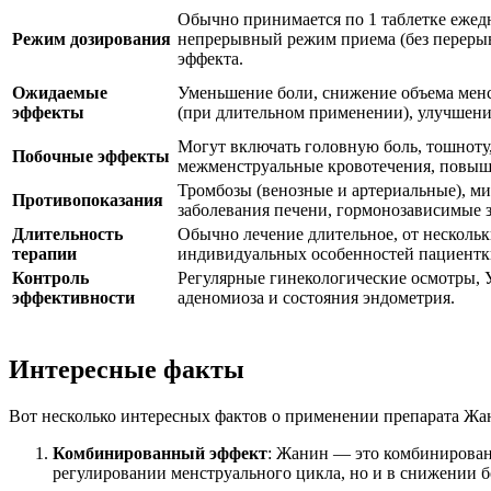
Обычно принимается по 1 таблетке ежедн
Режим дозирования
непрерывный режим приема (без перерыв
эффекта.
Ожидаемые
Уменьшение боли, снижение объема менс
эффекты
(при длительном применении), улучшени
Могут включать головную боль, тошноту
Побочные эффекты
межменструальные кровотечения, повыш
Тромбозы (венозные и артериальные), ми
Противопоказания
заболевания печени, гормонозависимые з
Длительность
Обычно лечение длительное, от нескольки
терапии
индивидуальных особенностей пациентк
Контроль
Регулярные гинекологические осмотры, 
эффективности
аденомиоза и состояния эндометрия.
Интересные факты
Вот несколько интересных фактов о применении препарата Жан
Комбинированный эффект
: Жанин — это комбинирован
регулировании менструального цикла, но и в снижении б