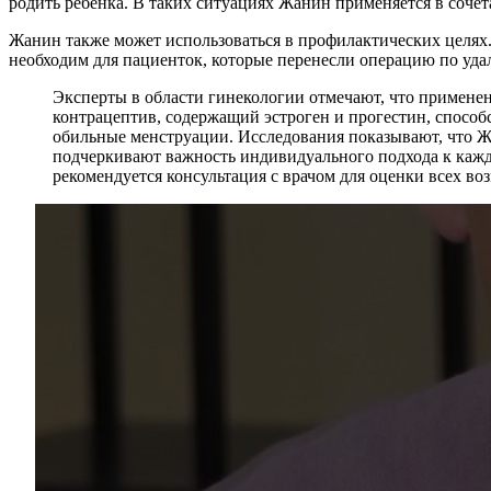
родить ребенка. В таких ситуациях Жанин применяется в соч
Жанин также может использоваться в профилактических целях
необходим для пациенток, которые перенесли операцию по уда
Эксперты в области гинекологии отмечают, что примен
контрацептив, содержащий эстроген и прогестин, способс
обильные менструации. Исследования показывают, что Ж
подчеркивают важность индивидуального подхода к каждо
рекомендуется консультация с врачом для оценки всех в