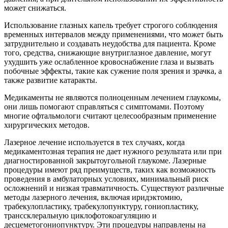
может снижаться.
Использование глазных капель требует строгого соблюдения
временных интервалов между применениями, что может быть
затруднительно и создавать неудобства для пациента. Кроме
того, средства, снижающие внутриглазное давление, могут
ухудшить уже ослабленное кровоснабжение глаза и вызвать
побочные эффекты, такие как сужение поля зрения и зрачка, а
также развитие катаракты.
Медикаменты не являются полноценным лечением глаукомы,
они лишь помогают справляться с симптомами. Поэтому
многие офтальмологи считают целесообразным применение
хирургических методов.
Лазерное лечение используется в тех случаях, когда
медикаментозная терапия не дает нужного результата или при
диагностированной закрытоугольной глаукоме. Лазерные
процедуры имеют ряд преимуществ, таких как возможность
проведения в амбулаторных условиях, минимальный риск
осложнений и низкая травматичность. Существуют различные
методы лазерного лечения, включая иридэктомию,
трабекулопластику, трабекулопунктуру, гониопластику,
транссклеральную циклофотокоагуляцию и
десцеметогониопунктуру. Эти процедуры направлены на