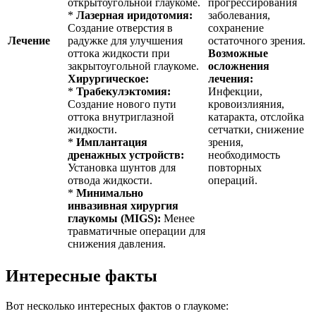
открытоугольной глаукоме.
прогрессирования
*
Лазерная иридотомия:
заболевания,
Создание отверстия в
сохранение
Лечение
радужке для улучшения
остаточного зрения.
оттока жидкости при
Возможные
закрытоугольной глаукоме.
осложнения
Хирургическое:
лечения:
*
Трабекулэктомия:
Инфекции,
Создание нового пути
кровоизлияния,
оттока внутриглазной
катаракта, отслойка
жидкости.
сетчатки, снижение
*
Имплантация
зрения,
дренажных устройств:
необходимость
Установка шунтов для
повторных
отвода жидкости.
операций.
*
Минимально
инвазивная хирургия
глаукомы (MIGS):
Менее
травматичные операции для
снижения давления.
Интересные факты
Вот несколько интересных фактов о глаукоме: