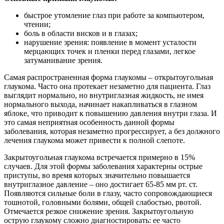
быстрое утомление глаз при работе за компьютером,
чтении;
боль в области висков и в глазах;
нарушение зрения: появление в момент усталости
мерцающих точек и пленки перед глазами, легкое
затуманивание зрения.
Самая распространенная форма глаукомы – открытоугольная
глаукома. Часто она протекает незаметно для пациента. Глаз
выглядит нормально, но внутриглазная жидкость, не имея
нормального выхода, начинает накапливаться в глазном
яблоке, что приводит к повышению давления внутри глаза. И
это самая неприятная особенность данной формы
заболевания, которая незаметно прогрессирует, а без должного
лечения глаукома может привести к полной слепоте.
Закрытоугольная глаукома встречается примерно в 15%
случаев. Для этой формы заболевания характерны острые
приступы, во время которых значительно повышается
внутриглазное давление – оно достигает 65-85 мм рт. ст.
Появляются сильные боли в глазу, часто сопровождающиеся
тошнотой, головными болями, общей слабостью, рвотой.
Отмечается резкое снижение зрения. Закрытоугольную
острую глаукому сложно диагностировать: ее часто