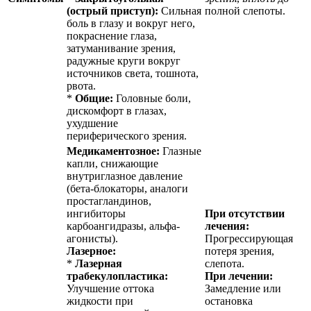
(острый приступ):
Сильная
полной слепоты.
боль в глазу и вокруг него,
покраснение глаза,
затуманивание зрения,
радужные круги вокруг
источников света, тошнота,
рвота.
*
Общие:
Головные боли,
дискомфорт в глазах,
ухудшение
периферического зрения.
Медикаментозное:
Глазные
капли, снижающие
внутриглазное давление
(бета-блокаторы, аналоги
простагландинов,
ингибиторы
При отсутствии
карбоангидразы, альфа-
лечения:
агонисты).
Прогрессирующая
Лазерное:
потеря зрения,
*
Лазерная
слепота.
трабекулопластика:
При лечении:
Улучшение оттока
Замедление или
жидкости при
остановка