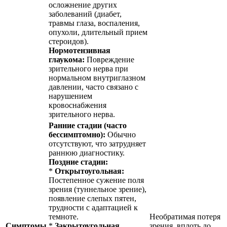
осложнение других
заболеваний (диабет,
травмы глаза, воспаления,
опухоли, длительный прием
стероидов).
Нормотензивная
глаукома:
Повреждение
зрительного нерва при
нормальном внутриглазном
давлении, часто связано с
нарушением
кровоснабжения
зрительного нерва.
Ранние стадии (часто
бессимптомно):
Обычно
отсутствуют, что затрудняет
раннюю диагностику.
Поздние стадии:
*
Открытоугольная:
Постепенное сужение поля
зрения (туннельное зрение),
появление слепых пятен,
трудности с адаптацией к
темноте.
Необратимая потеря
Симптомы
*
Закрытоугольная
зрения, вплоть до