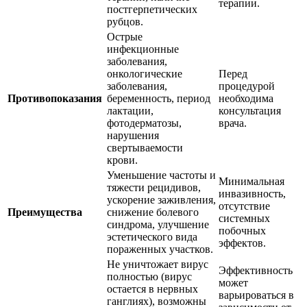
терапии.
постгерпетических
рубцов.
Острые
инфекционные
заболевания,
онкологические
Перед
заболевания,
процедурой
Противопоказания
беременность, период
необходима
лактации,
консультация
фотодерматозы,
врача.
нарушения
свертываемости
крови.
Уменьшение частоты и
Минимальная
тяжести рецидивов,
инвазивность,
ускорение заживления,
отсутствие
Преимущества
снижение болевого
системных
синдрома, улучшение
побочных
эстетического вида
эффектов.
пораженных участков.
Не уничтожает вирус
Эффективность
полностью (вирус
может
остается в нервных
варьироваться в
ганглиях), возможны