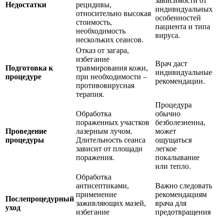
зависимости от
Недостатки
рецидивы,
индивидуальных
относительно высокая
особенностей
стоимость,
пациента и типа
необходимость
вируса.
нескольких сеансов.
Отказ от загара,
избегание
Врач даст
Подготовка к
травмирования кожи,
индивидуальные
процедуре
при необходимости –
рекомендации.
противовирусная
терапия.
Процедура
Обработка
обычно
пораженных участков
безболезненна,
Проведение
лазерным лучом.
может
процедуры
Длительность сеанса
ощущаться
зависит от площади
легкое
поражения.
покалывание
или тепло.
Обработка
антисептиками,
Важно следовать
применение
рекомендациям
Послепроцедурный
заживляющих мазей,
врача для
уход
избегание
предотвращения