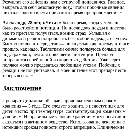
Результат его действия нам с супругой понравился. Главное,
выбрать для себя безопасную дозу, чтобы побочные явления
не отвлекали во время приятного время препровождения.»
Александр, 28 лет, г.Чита:
» Было время, когда у меня не
было расстройств потенции. Но после двух неудач в постели
как-то престало получаться, возник страх. Услышал о
динамико и решил попробовать без особой надежды на успех.
Быстро понял, что средство — не «пустышка», потому что все
прошло, как надо. Таблетками сейчас пользуюсь больше для
подстраховки, чем для повышения потенции. Препарат
понравился своей ценой и скоростью действия. Уже через
полчаса можно предаваться любовным утехам. Побочных
реакций не почувствовал. В моей аптечке этот препарат есть
теперь всегда.»
Заключение
Препарат Динамико обладает продолжительным сроком
хранения — 3 года. Его следует хранить в недоступных для
детей местах при температуре, соответствующей комнатным
условиям. Неправильные условия хранения могут негативно
сказаться на активном веществе. Использование лекарства с
истекшим сроком годности строго запрещено. Клинические