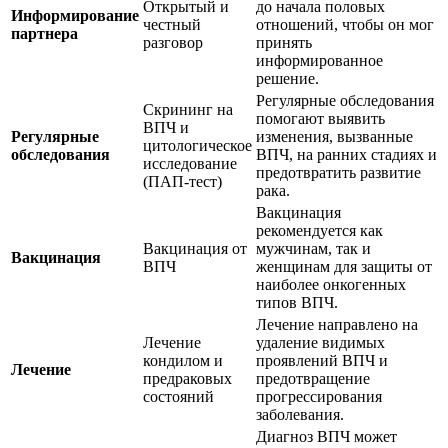
Открытый и
до начала половых
Информирование
честный
отношений, чтобы он мог
партнера
разговор
принять
информированное
решение.
Регулярные обследования
Скрининг на
помогают выявить
ВПЧ и
Регулярные
изменения, вызванные
цитологическое
обследования
ВПЧ, на ранних стадиях и
исследование
предотвратить развитие
(ПАП-тест)
рака.
Вакцинация
рекомендуется как
Вакцинация от
мужчинам, так и
Вакцинация
ВПЧ
женщинам для защиты от
наиболее онкогенных
типов ВПЧ.
Лечение направлено на
Лечение
удаление видимых
кондилом и
проявлений ВПЧ и
Лечение
предраковых
предотвращение
состояний
прогрессирования
заболевания.
Диагноз ВПЧ может