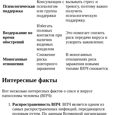
Консультации с
вызывать стресс и
Психологическая
психологом
тревогу, поэтому важно
поддержка
или группа
получить
поддержки
психологическую
поддержку.
Избегать
половых
Воздержание во
Это помогает снизить
контактов при
время
риск передачи вируса и
наличии
обострений
ускорить заживление.
видимых
кондилом
Снижение
В моногамных
Моногамные
риска
отношениях риск
отношения
повторного
заражения новыми
заражения
типами ВПЧ снижается.
Интересные факты
Вот несколько интересных фактов о сексе и вирусе
папилломы человека (ВПЧ):
Распространенность ВПЧ
: ВПЧ является одним из
самых распространенных инфекций, передающихся
половым путем. По данным Всемирной организации