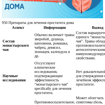
950 Препараты для лечения простатита дома
Аспект
Информация
Вывод
Состав варьируетс
Обычно включает травы:
единого “монаст
зверобой, душица,
Состав
чая”. Травы обла
шиповник, ромашка,
монастырского
противовоспалит
чабрец, девясил,
чая
антисептическим
эхинацея, календула и
иммуномодулир
др.
свойствами.
Отсутствуют
клинические
исследования,
Нет доказательно
Научные
подтверждающие
для утверждения 
исследования
эффективность
лечебном эффекте
“монастырского чая”
простатите.
specifically для лечения
простатита.
Может облегчать
Противовоспалительное,
симптомы (боль,