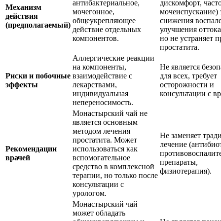
антибактериальное,
дискомфорт, част
Механизм
мочегонное,
мочеиспускание) 
действия
общеукрепляющее
снижения воспал
(предполагаемый)
действие отдельных
улучшения оттока
компонентов.
но не устраняет 
простатита.
Аллергические реакции
на компоненты,
Не является безо
Риски и побочные
взаимодействие с
для всех, требует
эффекты
лекарствами,
осторожности и
индивидуальная
консультации с вр
непереносимость.
Монастырский чай не
является основным
методом лечения
Не заменяет трад
простатита. Может
лечение (антибио
Рекомендации
использоваться как
противовоспалит
врачей
вспомогательное
препараты,
средство в комплексной
физиотерапия).
терапии, но только после
консультации с
урологом.
Монастырский чай
может обладать