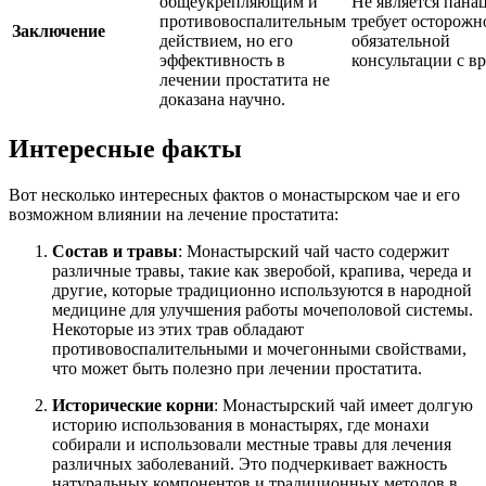
общеукрепляющим и
Не является панац
противовоспалительным
требует осторожн
Заключение
действием, но его
обязательной
эффективность в
консультации с вр
лечении простатита не
доказана научно.
Интересные факты
Вот несколько интересных фактов о монастырском чае и его
возможном влиянии на лечение простатита:
Состав и травы
: Монастырский чай часто содержит
различные травы, такие как зверобой, крапива, череда и
другие, которые традиционно используются в народной
медицине для улучшения работы мочеполовой системы.
Некоторые из этих трав обладают
противовоспалительными и мочегонными свойствами,
что может быть полезно при лечении простатита.
Исторические корни
: Монастырский чай имеет долгую
историю использования в монастырях, где монахи
собирали и использовали местные травы для лечения
различных заболеваний. Это подчеркивает важность
натуральных компонентов и традиционных методов в