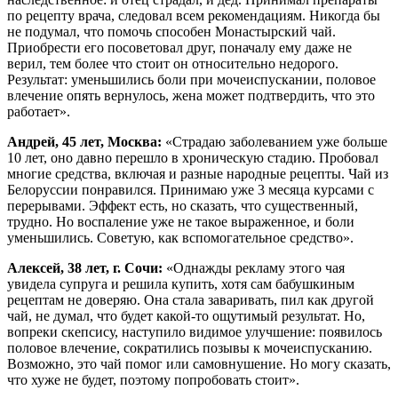
по рецепту врача, следовал всем рекомендациям. Никогда бы
не подумал, что помочь способен Монастырский чай.
Приобрести его посоветовал друг, поначалу ему даже не
верил, тем более что стоит он относительно недорого.
Результат: уменьшились боли при мочеиспускании, половое
влечение опять вернулось, жена может подтвердить, что это
работает».
Андрей, 45 лет, Москва:
«Страдаю заболеванием уже больше
10 лет, оно давно перешло в хроническую стадию. Пробовал
многие средства, включая и разные народные рецепты. Чай из
Белоруссии понравился. Принимаю уже 3 месяца курсами с
перерывами. Эффект есть, но сказать, что существенный,
трудно. Но воспаление уже не такое выраженное, и боли
уменьшились. Советую, как вспомогательное средство».
Алексей, 38 лет, г. Сочи:
«Однажды рекламу этого чая
увидела супруга и решила купить, хотя сам бабушкиным
рецептам не доверяю. Она стала заваривать, пил как другой
чай, не думал, что будет какой-то ощутимый результат. Но,
вопреки скепсису, наступило видимое улучшение: появилось
половое влечение, сократились позывы к мочеиспусканию.
Возможно, это чай помог или самовнушение. Но могу сказать,
что хуже не будет, поэтому попробовать стоит».