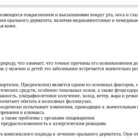
ляющееся покраснением и высыпаниями вокруг рта, носа и глаз.
ния орального дерматита, включая медикаментозные и немедикам
ья кожи.
ироду, что означает, что точные причины его возникновения до 
 как у мужчин и детей это заболевание встречается значительно 
кортизон, Преднизолон) является одним из основных факторов, 
тических средств, особенно тональных основ, а также фторсоде
ность, ультрафиолетовое излучение, холод, ветер, жара и резки
очитают обитать в волосяных фолликулах.
иодически испытывает изменения, приводящие к значительным г
зревания и климакса.
 а также проблемы с органами пищеварения.
 предрасположенность к аллергическим реакциям.
 комплексного подхода к лечению орального дерматита. Они отм