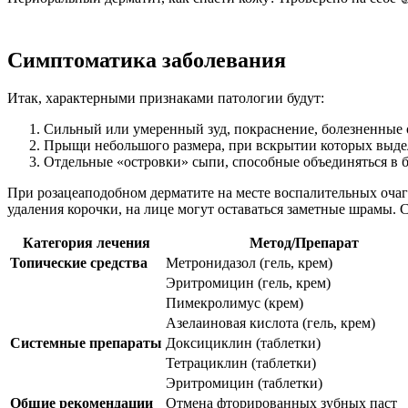
Симптоматика заболевания
Итак, характерными признаками патологии будут:
Сильный или умеренный зуд, покраснение, болезненные о
Прыщи небольшого размера, при вскрытии которых выдел
Отдельные «островки» сыпи, способные объединяться в 
При розацеаподобном дерматите на месте воспалительных очаг
удаления корочки, на лице могут оставаться заметные шрамы.
Категория лечения
Метод/Препарат
Топические средства
Метронидазол (гель, крем)
Эритромицин (гель, крем)
Пимекролимус (крем)
Азелаиновая кислота (гель, крем)
Системные препараты
Доксициклин (таблетки)
Тетрациклин (таблетки)
Эритромицин (таблетки)
Общие рекомендации
Отмена фторированных зубных паст