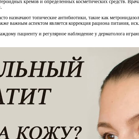
стероидных кремов и определенных косметических средств. Вра
.
асто назначают топические антибиотики, такие как метронидазо
акже важным аспектом является коррекция рациона питания, ис
аждому пациенту и регулярное наблюдение у дерматолога игра