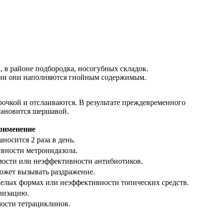
, в районе подбородка, носогубных складок.
твии они наполняются гнойным содержимым.
очкой и отслаиваются. В результате преждевременного
становится шершавой.
рименение
осится 2 раза в день.
вности метронидазола.
мости или неэффективности антибиотиков.
ожет вызывать раздражение.
елых формах или неэффективности топических средств.
лизацию.
ости тетрациклинов.