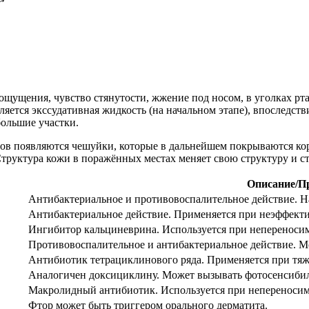
щущения, чувство стянутости, жжение под носом, в уголках рта
яется экссудативная жидкость (на начальном этапе), впоследс
большие участки.
ов появляются чешуйки, которые в дальнейшем покрываются кор
 Структура кожи в поражённых местах меняет свою структуру и 
Описание/П
Антибактериальное и противовоспалительное действие. Нан
Антибактериальное действие. Применяется при неэффекти
Ингибитор кальциневрина. Используется при непереноси
Противовоспалительное и антибактериальное действие. М
Антибиотик тетрациклинового ряда. Применяется при тяж
Аналогичен доксициклину. Может вызывать фотосенсиби
Макролидный антибиотик. Используется при непереносим
Фтор может быть триггером орального дерматита.