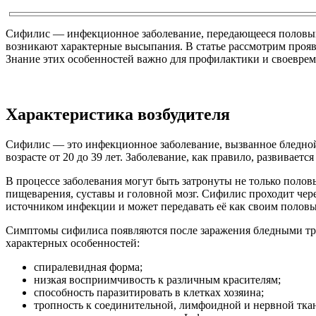
Сифилис — инфекционное заболевание, передающееся половым 
возникают характерные высыпания. В статье рассмотрим прояв
Знание этих особенностей важно для профилактики и своевре
Характеристика возбудителя
Сифилис — это инфекционное заболевание, вызванное бледной
возрасте от 20 до 39 лет. Заболевание, как правило, развивает
В процессе заболевания могут быть затронуты не только полов
пищеварения, суставы и головной мозг. Сифилис проходит чер
источником инфекции и может передавать её как своим полов
Симптомы сифилиса появляются после заражения бледными тре
характерных особенностей:
спиралевидная форма;
низкая восприимчивость к различным красителям;
способность паразитировать в клетках хозяина;
тропность к соединительной, лимфоидной и нервной тка