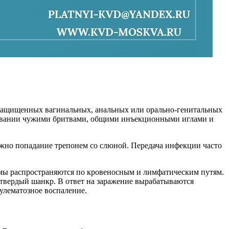
езащищенных вагинальных, анальных или орально-генитальных
ьзовании чужими бритвами, общими инъекционными иглами и
жно попадание трепонем со слюной. Передача инфекции часто
немы распространяются по кровеносным и лимфатическим путям.
 твердый шанкр. В ответ на заражение вырабатываются
улематозное воспаление.