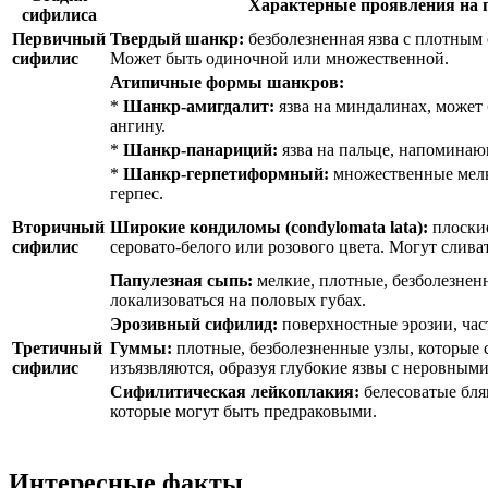
Характерные проявления на 
сифилиса
Первичный
Твердый шанкр:
безболезненная язва с плотным
сифилис
Может быть одиночной или множественной.
Атипичные формы шанкров:
*
Шанкр-амигдалит:
язва на миндалинах, может
ангину.
*
Шанкр-панариций:
язва на пальце, напоминаю
*
Шанкр-герпетиформный:
множественные мел
герпес.
Вторичный
Широкие кондиломы (condylomata lata):
плоские
сифилис
серовато-белого или розового цвета. Могут слива
Папулезная сыпь:
мелкие, плотные, безболезнен
локализоваться на половых губах.
Эрозивный сифилид:
поверхностные эрозии, час
Третичный
Гуммы:
плотные, безболезненные узлы, которые 
сифилис
изъязвляются, образуя глубокие язвы с неровными
Сифилитическая лейкоплакия:
белесоватые бля
которые могут быть предраковыми.
Интересные факты