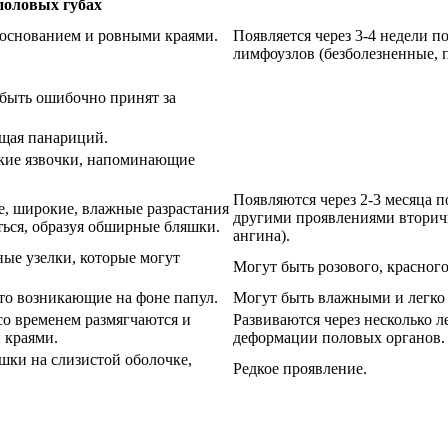
половых губах
 основанием и ровными краями.
Появляется через 3-4 недели п
лимфоузлов (безболезненные, 
 быть ошибочно принят за
щая панариций.
кие язвочки, напоминающие
Появляются через 2-3 месяца 
, широкие, влажные разрастания
другими проявлениями вторичн
ться, образуя обширные бляшки.
ангина).
ные узелки, которые могут
Могут быть розового, красного
то возникающие на фоне папул.
Могут быть влажными и легко 
со временем размягчаются и
Развиваются через несколько 
 краями.
деформации половых органов.
шки на слизистой оболочке,
Редкое проявление.