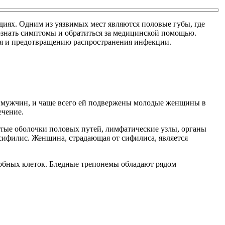
ях. Одним из уязвимых мест являются половые губы, где
ознать симптомы и обратиться за медицинской помощью.
ья и предотвращению распространения инфекции.
у мужчин, и чаще всего ей подвержены молодые женщины в
ечение.
истые оболочки половых путей, лимфатические узлы, органы
сифилис. Женщина, страдающая от сифилиса, является
обных клеток. Бледные трепонемы обладают рядом