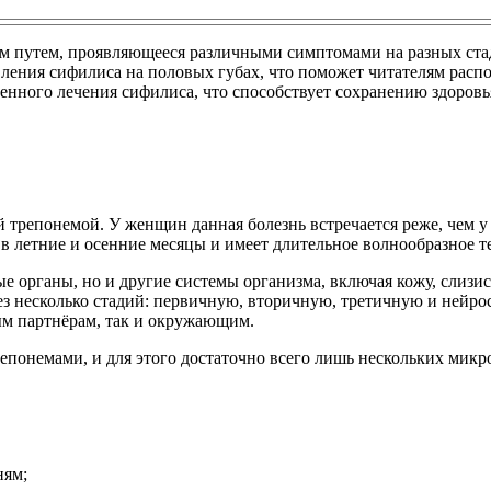
путем, проявляющееся различными симптомами на разных стади
ления сифилиса на половых губах, что поможет читателям расп
менного лечения сифилиса, что способствует сохранению здоров
 трепонемой. У женщин данная болезнь встречается реже, чем 
ся в летние и осенние месяцы и имеет длительное волнообразное т
ые органы, но и другие системы организма, включая кожу, слиз
ез несколько стадий: первичную, вторичную, третичную и нейро
ым партнёрам, так и окружающим.
понемами, и для этого достаточно всего лишь нескольких микр
ням;