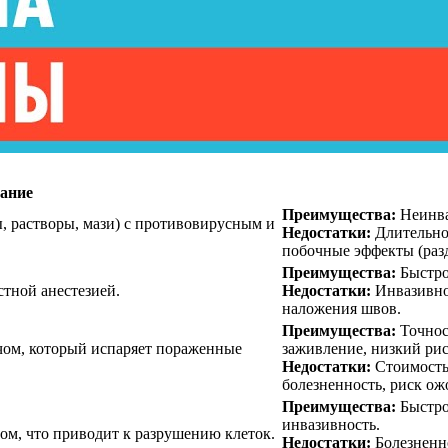
ание
Преимущества:
Неинва
, растворы, мази) с противовирусным и
Недостатки:
Длительнос
побочные эффекты (раз
Преимущества:
Быстро
тной анестезией.
Недостатки:
Инвазивнос
наложения швов.
Преимущества:
Точнос
чом, который испаряет пораженные
заживление, низкий рис
Недостатки:
Стоимость,
болезненность, риск о
Преимущества:
Быстро
инвазивность.
м, что приводит к разрушению клеток.
Недостатки:
Болезненно