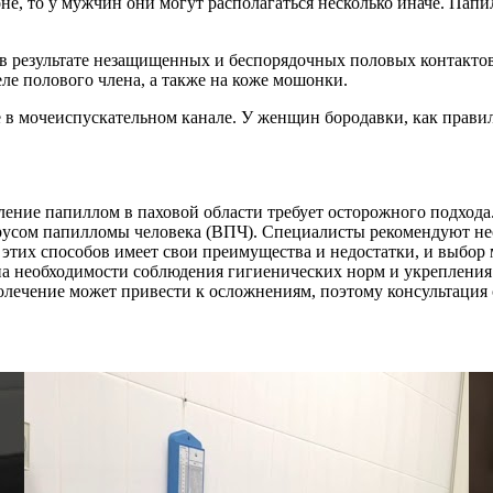
е, то у мужчин они могут располагаться несколько иначе. Папил
 в результате незащищенных и беспорядочных половых контакто
еле полового члена, а также на коже мошонки.
 мочеиспускательном канале. У женщин бородавки, как правило
ение папиллом в паховой области требует осторожного подхода.
русом папилломы человека (ВПЧ). Специалисты рекомендуют нес
этих способов имеет свои преимущества и недостатки, и выбор
на необходимости соблюдения гигиенических норм и укрепления
олечение может привести к осложнениям, поэтому консультация