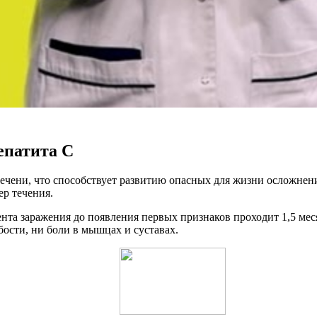
епатита С
печени, что способствует развитию опасных для жизни осложне
р течения.
та заражения до появления первых признаков проходит 1,5 меся
ости, ни боли в мышцах и суставах.