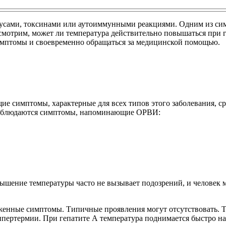
русами, токсинами или аутоиммунными реакциями. Одним из сим
ссмотрим, может ли температура действительно повышаться при г
имптомы и своевременно обращаться за медицинской помощью.
щие симптомы, характерные для всех типов этого заболевания, с
 наблюдаются симптомы, напоминающие ОРВИ:
ышение температуры часто не вызывает подозрений, и человек м
енные симптомы. Типичные проявления могут отсутствовать. Те
пертермии. При гепатите А температура поднимается быстро на 