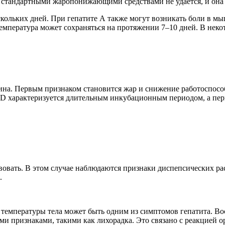
у стандартными жаропонижающими средствами не удается, и она
скольких дней. При гепатите А также могут возникать боли в мы
емпература может сохраняться на протяжении 7–10 дней. В неко
ина. Первым признаком становится жар и снижение работоспосо
т D характеризуется длительным инкубационным периодом, а пе
овать. В этом случае наблюдаются признаки диспепсических ра
.
температуры тела может быть одним из симптомов гепатита. Во
и признаками, такими как лихорадка. Это связано с реакцией 