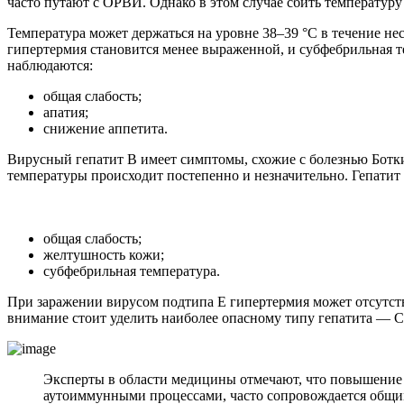
часто путают с ОРВИ. Однако в этом случае сбить температур
Температура может держаться на уровне 38–39 °C в течение не
гипертермия становится менее выраженной, и субфебрильная т
наблюдаются:
общая слабость;
апатия;
снижение аппетита.
Вирусный гепатит В имеет симптомы, схожие с болезнью Ботк
температуры происходит постепенно и незначительно. Гепати
общая слабость;
желтушность кожи;
субфебрильная температура.
При заражении вирусом подтипа Е гипертермия может отсутств
внимание стоит уделить наиболее опасному типу гепатита — С
Эксперты в области медицины отмечают, что повышение 
аутоиммунными процессами, часто сопровождается общим