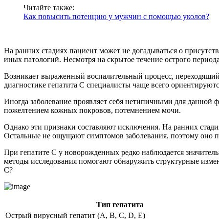
Читайте также:
Как повысить потенцию у мужчин с помощью уколов?
На ранних стадиях пациент может не догадываться о присутст
иных патологий. Несмотря на скрытое течение острого периода,
Возникает выраженный воспалительный процесс, переходящий 
диагностике гепатита С специалисты чаще всего ориентируютс
Иногда заболевание проявляет себя нетипичными для данной
пожелтением кожных покровов, потемнением мочи.
Однако эти признаки составляют исключения. На ранних стади
Остальные не ощущают симптомов заболевания, поэтому оно п
При гепатите С у новорожденных редко наблюдается значител
методы исследования помогают обнаружить структурные измене
С?
Тип гепатита
Острый вирусный гепатит (A, B, C, D, E)