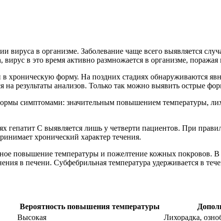
вии вируса в организме. Заболевание чаще всего выявляется сл
 вирус в это время активно размножается в организме, поражая 
в хроническую форму. На поздних стадиях обнаруживаются явн
я на результаты анализов. Только так можно выявить острые фо
 формы симптомами: значительным повышением температуры, ли
ях гепатит С выявляется лишь у четверти пациентов. При правил
ринимает хронический характер течения.
ьное повышение температуры и пожелтение кожных покровов. В
ния в печени. Субфебрильная температура удерживается в течен
Вероятность повышения температуры
Допол
Высокая
Лихорадка, озноб