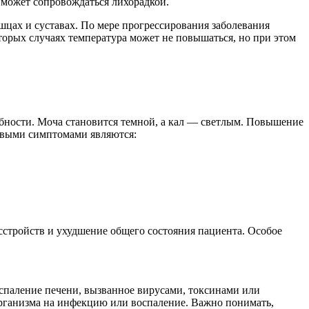
 может сопровождаться лихорадкой.
шцах и суставах. По мере прогрессирования заболевания
торых случаях температура может не повышаться, но при этом
бности. Моча становится темной, а кал — светлым. Повышение
рвыми симптомами являются:
сстройств и ухудшение общего состояния пациента. Особое
спаление печени, вызванное вирусами, токсинами или
организма на инфекцию или воспаление. Важно понимать,