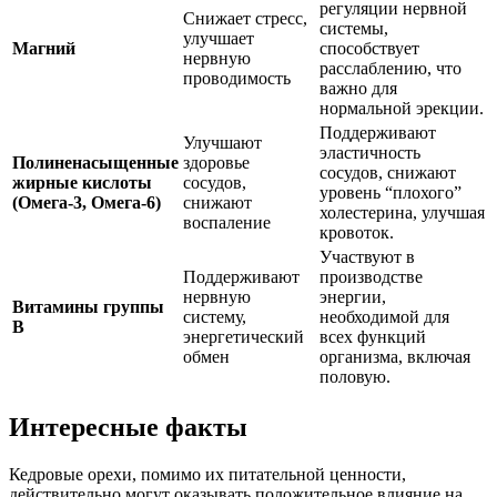
регуляции нервной
Снижает стресс,
системы,
улучшает
Магний
способствует
нервную
расслаблению, что
проводимость
важно для
нормальной эрекции.
Поддерживают
Улучшают
эластичность
Полиненасыщенные
здоровье
сосудов, снижают
жирные кислоты
сосудов,
уровень “плохого”
(Омега-3, Омега-6)
снижают
холестерина, улучшая
воспаление
кровоток.
Участвуют в
Поддерживают
производстве
нервную
энергии,
Витамины группы
систему,
необходимой для
B
энергетический
всех функций
обмен
организма, включая
половую.
Интересные факты
Кедровые орехи, помимо их питательной ценности,
действительно могут оказывать положительное влияние на