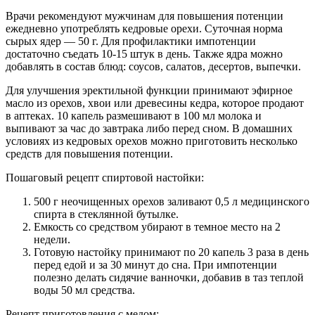
Врачи рекомендуют мужчинам для повышения потенции
ежедневно употреблять кедровые орехи. Суточная норма
сырых ядер — 50 г. Для профилактики импотенции
достаточно съедать 10-15 штук в день. Также ядра можно
добавлять в состав блюд: соусов, салатов, десертов, выпечки.
Для улучшения эректильной функции принимают эфирное
масло из орехов, хвои или древесины кедра, которое продают
в аптеках. 10 капель размешивают в 100 мл молока и
выпивают за час до завтрака либо перед сном. В домашних
условиях из кедровых орехов можно приготовить несколько
средств для повышения потенции.
Пошаговый рецепт спиртовой настойки:
500 г неочищенных орехов заливают 0,5 л медицинского
спирта в стеклянной бутылке.
Емкость со средством убирают в темное место на 2
недели.
Готовую настойку принимают по 20 капель 3 раза в день
перед едой и за 30 минут до сна. При импотенции
полезно делать сидячие ванночки, добавив в таз теплой
воды 50 мл средства.
Рецепт приготовления с медом: