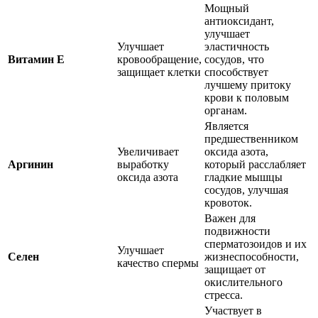
Мощный
антиоксидант,
улучшает
Улучшает
эластичность
Витамин E
кровообращение,
сосудов, что
защищает клетки
способствует
лучшему притоку
крови к половым
органам.
Является
предшественником
Увеличивает
оксида азота,
Аргинин
выработку
который расслабляет
оксида азота
гладкие мышцы
сосудов, улучшая
кровоток.
Важен для
подвижности
сперматозоидов и их
Улучшает
Селен
жизнеспособности,
качество спермы
защищает от
окислительного
стресса.
Участвует в