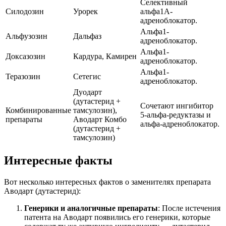
Селективный
Силодозин
Урорек
альфа1А-
адреноблокатор.
Альфа1-
Альфузозин
Дальфаз
адреноблокатор.
Альфа1-
Доксазозин
Кардура, Камирен
адреноблокатор.
Альфа1-
Теразозин
Сетегис
адреноблокатор.
Дуодарт
(дутастерид +
Сочетают ингибитор
Комбинированные
тамсулозин),
5-альфа-редуктазы и
препараты
Аводарт Комбо
альфа-адреноблокатор.
(дутастерид +
тамсулозин)
Интересные факты
Вот несколько интересных фактов о заменителях препарата
Аводарт (дутастерид):
Генерики и аналогичные препараты
: После истечения
патента на Аводарт появились его генерики, которые