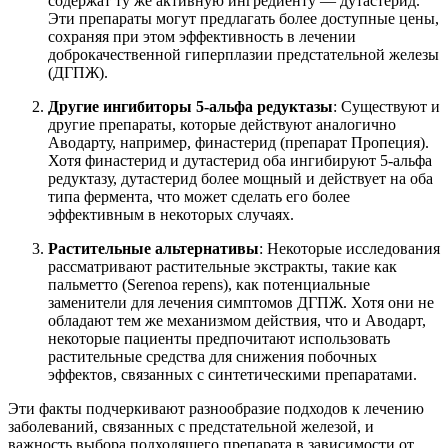
содержат ту же активную ингредиенту — дутастерид.
Эти препараты могут предлагать более доступные цены,
сохраняя при этом эффективность в лечении
доброкачественной гиперплазии предстательной железы
(ДГПЖ).
Другие ингибиторы 5-альфа редуктазы
: Существуют и
другие препараты, которые действуют аналогично
Аводарту, например, финастерид (препарат Пропеция).
Хотя финастерид и дутастерид оба ингибируют 5-альфа
редуктазу, дутастерид более мощный и действует на оба
типа фермента, что может сделать его более
эффективным в некоторых случаях.
Растительные альтернативы
: Некоторые исследования
рассматривают растительные экстракты, такие как
пальметто (Serenoa repens), как потенциальные
заменители для лечения симптомов ДГПЖ. Хотя они не
обладают тем же механизмом действия, что и Аводарт,
некоторые пациенты предпочитают использовать
растительные средства для снижения побочных
эффектов, связанных с синтетическими препаратами.
Эти факты подчеркивают разнообразие подходов к лечению
заболеваний, связанных с предстательной железой, и
важность выбора подходящего препарата в зависимости от