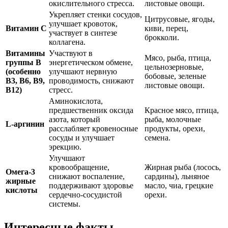
окислительного стресса.
листовые овощи.
Укрепляет стенки сосудов,
Цитрусовые, ягоды,
улучшает кровоток,
Витамин C
киви, перец,
участвует в синтезе
брокколи.
коллагена.
Витамины
Участвуют в
Мясо, рыба, птица,
группы B
энергетическом обмене,
цельнозерновые,
(особенно
улучшают нервную
бобовые, зеленые
B3, B6, B9,
проводимость, снижают
листовые овощи.
B12)
стресс.
Аминокислота,
предшественник оксида
Красное мясо, птица,
азота, который
рыба, молочные
L-аргинин
расслабляет кровеносные
продукты, орехи,
сосуды и улучшает
семена.
эрекцию.
Улучшают
кровообращение,
Жирная рыба (лосось,
Омега-3
снижают воспаление,
сардины), льняное
жирные
поддерживают здоровье
масло, чиа, грецкие
кислоты
сердечно-сосудистой
орехи.
системы.
Интересные факты