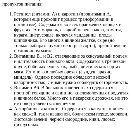
продуктов питания:
Ретинол (витамин А) и каротин (провитамин А,
который еще проходит процесс трансформации в
организме). Содержатся во всех оранжевых овощах и
фруктах. Это морковь, сладкий перец, тыква, томаты,
курага, цитрусовые, включая мандарины, плоды
шиповника. Его много в яичном желтке, сыре (но
только выбирать нужно неострые сорта), пряной зелени
и сливочном масле.
Витамины В1 и В2, отвечающие за сексуальный подъем
и длительность полового акта. Содержатся в гречневой
крупе, бобовых культурах, рыбе, диетических сортах
мяса. Их много в любых орехах (фундук, арахис,
миндаль). Однако последние обладают высокой
калорийностью, с ними нужно соблюдать осторожность.
Витамин В6. В больших количествах содержится в
постной говядине и свинине, кисломолочных продуктах
и яичном белке. Много его в пекарских дрожжах, но это
не повод увлекаться выпечкой.
Аскорбиновая кислота. Содержится в капусте, причем
как свежей, так и квашеной, болгарском перце, моркови,
листовой зелени, черной смородине, киви, любых
цитрусовых.