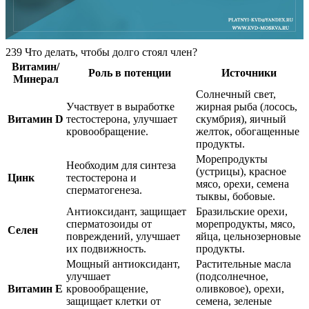
239 Что делать, чтобы долго стоял член?
Витамин/
Роль в потенции
Источники
Минерал
Солнечный свет,
Участвует в выработке
жирная рыба (лосось,
Витамин D
тестостерона, улучшает
скумбрия), яичный
кровообращение.
желток, обогащенные
продукты.
Морепродукты
Необходим для синтеза
(устрицы), красное
Цинк
тестостерона и
мясо, орехи, семена
сперматогенеза.
тыквы, бобовые.
Антиоксидант, защищает
Бразильские орехи,
сперматозоиды от
морепродукты, мясо,
Селен
повреждений, улучшает
яйца, цельнозерновые
их подвижность.
продукты.
Мощный антиоксидант,
Растительные масла
улучшает
(подсолнечное,
Витамин E
кровообращение,
оливковое), орехи,
защищает клетки от
семена, зеленые