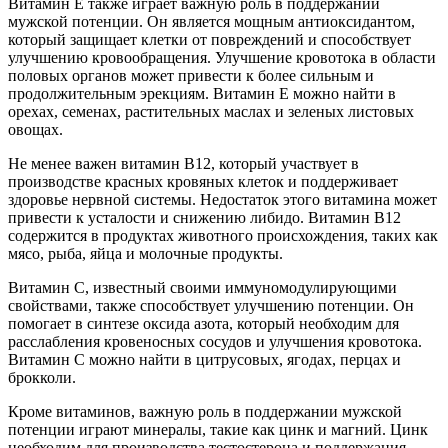
Витамин E также играет важную роль в поддержании
мужской потенции. Он является мощным антиоксидантом,
который защищает клетки от повреждений и способствует
улучшению кровообращения. Улучшение кровотока в области
половых органов может привести к более сильным и
продолжительным эрекциям. Витамин E можно найти в
орехах, семенах, растительных маслах и зеленых листовых
овощах.
Не менее важен витамин B12, который участвует в
производстве красных кровяных клеток и поддерживает
здоровье нервной системы. Недостаток этого витамина может
привести к усталости и снижению либидо. Витамин B12
содержится в продуктах животного происхождения, таких как
мясо, рыба, яйца и молочные продукты.
Витамин C, известный своими иммуномодулирующими
свойствами, также способствует улучшению потенции. Он
помогает в синтезе оксида азота, который необходим для
расслабления кровеносных сосудов и улучшения кровотока.
Витамин C можно найти в цитрусовых, ягодах, перцах и
брокколи.
Кроме витаминов, важную роль в поддержании мужской
потенции играют минералы, такие как цинк и магний. Цинк
необходим для производства тестостерона и поддержания