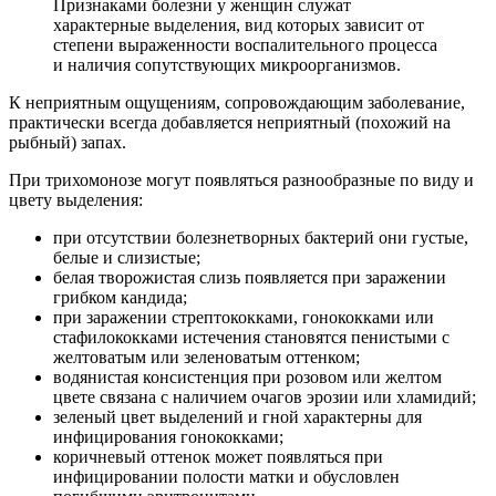
Признаками болезни у женщин служат
характерные выделения, вид которых зависит от
степени выраженности воспалительного процесса
и наличия сопутствующих микроорганизмов.
К неприятным ощущениям, сопровождающим заболевание,
практически всегда добавляется неприятный (похожий на
рыбный) запах.
При трихомонозе могут появляться разнообразные по виду и
цвету выделения:
при отсутствии болезнетворных бактерий они густые,
белые и слизистые;
белая творожистая слизь появляется при заражении
грибком кандида;
при заражении стрептококками, гонококками или
стафилококками истечения становятся пенистыми с
желтоватым или зеленоватым оттенком;
водянистая консистенция при розовом или желтом
цвете связана с наличием очагов эрозии или хламидий;
зеленый цвет выделений и гной характерны для
инфицирования гонококками;
коричневый оттенок может появляться при
инфицировании полости матки и обусловлен