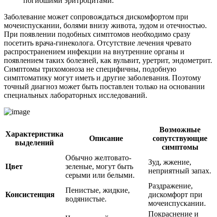
погибшими эритроцитами.
Заболевание может сопровождаться дискомфортом при
мочеиспускании, болями внизу живота, зудом и отечностью.
При появлении подобных симптомов необходимо сразу
посетить врача-гинеколога. Отсутствие лечения чревато
распространением инфекции на внутренние органы и
появлением таких болезней, как вульвит, уретрит, эндометрит.
Симптомы трихомоноза не специфичны, подобную
симптоматику могут иметь и другие заболевания. Поэтому
точный диагноз может быть поставлен только на основании
специальных лабораторных исследований.
Возможные
Характеристика
Описание
сопутствующие
выделений
симптомы
Обычно желтовато-
Зуд, жжение,
Цвет
зеленые, могут быть
неприятный запах.
серыми или белыми.
Раздражение,
Пенистые, жидкие,
Консистенция
дискомфорт при
водянистые.
мочеиспускании.
Покраснение и