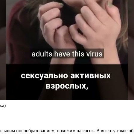
ка)
льшим новообразованием, похожим на сосок. В высоту такое обр