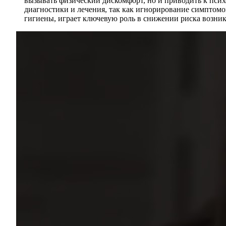
вызывать физический дискомфорт, но и приводить к пси
диагностики и лечения, так как игнорирование симпто
гигиены, играет ключевую роль в снижении риска возник