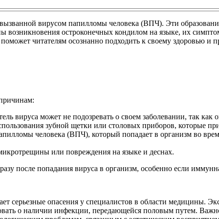
званной вирусом папилломы человека (ВПЧ). Эти образования м
ины возникновения остроконечных кондилом на языке, их симпто
 поможет читателям осознанно подходить к своему здоровью и п
 причинам:
ель вируса может не подозревать о своем заболевании, так как 
спользования зубной щетки или столовых приборов, которые п
апилломы человека (ВПЧ), который попадает в организм во время
 микротрещины или повреждения на языке и деснах.
азу после попадания вируса в организм, особенно если иммунна
ет серьезные опасения у специалистов в области медицины. Экс
овать о наличии инфекции, передающейся половым путем. Важно