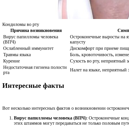
Кондиломы во рту
Причина возникновения
Сим
Вирус папилломы человека
Остроконечные выросты на я
(ВПЧ)
капусту
Ослабленный иммунитет
Дискомфорт при приеме пищи
Травмы языка
Боль, кровоточивость, изме
Курение
Сухость во рту, неприятный з
Недостаточная гигиена полости
Налет на языке, неприятный з
рта
Интересные факты
Вот несколько интересных фактов о возникновении остроконеч
Вирус папилломы человека (ВПЧ)
: Остроконечные кон
этих штаммов могут передаваться не только половым путе