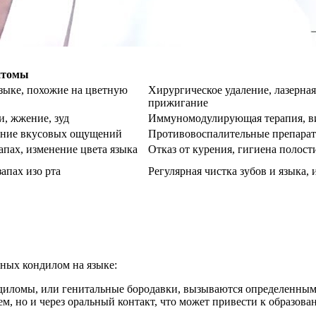
птомы
зыке, похожие на цветную
Хирургическое удаление, лазерная
прижигание
, жжение, зуд
Иммуномодулирующая терапия, ви
нение вкусовых ощущений
Противовоспалительные препарат
апах, изменение цвета языка
Отказ от курения, гигиена полост
апах изо рта
Регулярная чистка зубов и языка,
ных кондилом на языке:
диломы, или генитальные бородавки, вызываются определенны
м, но и через оральный контакт, что может привести к образова