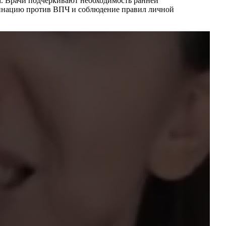
м. Врачи подчеркивают необходимость ранней
цинацию против ВПЧ и соблюдение правил личной