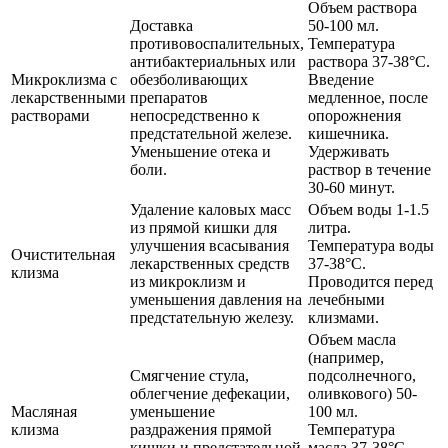
Объем раствора
Доставка
50-100 мл.
противовоспалительных,
Температура
антибактериальных или
раствора 37-38°C.
Микроклизма с
обезболивающих
Введение
лекарственными
препаратов
медленное, после
растворами
непосредственно к
опорожнения
предстательной железе.
кишечника.
Уменьшение отека и
Удерживать
боли.
раствор в течение
30-60 минут.
Удаление каловых масс
Объем воды 1-1.5
из прямой кишки для
литра.
улучшения всасывания
Температура воды
Очистительная
лекарственных средств
37-38°C.
клизма
из микроклизм и
Проводится перед
уменьшения давления на
лечебными
предстательную железу.
клизмами.
Объем масла
(например,
Смягчение стула,
подсолнечного,
облегчение дефекации,
оливкового) 50-
Масляная
уменьшение
100 мл.
клизма
раздражения прямой
Температура
кишки и предстательной
масла 37-38°C.