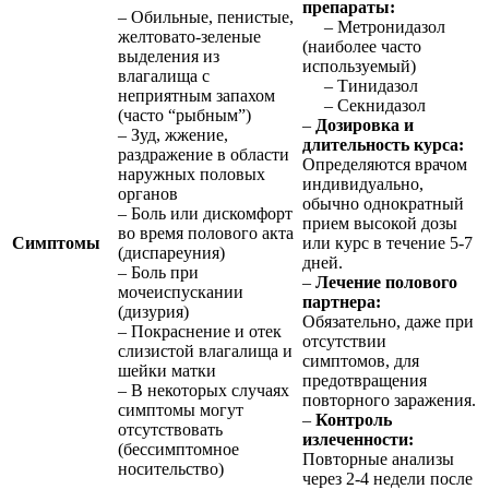
препараты:
– Обильные, пенистые,
– Метронидазол
желтовато-зеленые
(наиболее часто
выделения из
используемый)
влагалища с
– Тинидазол
неприятным запахом
– Секнидазол
(часто “рыбным”)
–
Дозировка и
– Зуд, жжение,
длительность курса:
раздражение в области
Определяются врачом
наружных половых
индивидуально,
органов
обычно однократный
– Боль или дискомфорт
прием высокой дозы
во время полового акта
Симптомы
или курс в течение 5-7
(диспареуния)
дней.
– Боль при
–
Лечение полового
мочеиспускании
партнера:
(дизурия)
Обязательно, даже при
– Покраснение и отек
отсутствии
слизистой влагалища и
симптомов, для
шейки матки
предотвращения
– В некоторых случаях
повторного заражения.
симптомы могут
–
Контроль
отсутствовать
излеченности:
(бессимптомное
Повторные анализы
носительство)
через 2-4 недели после