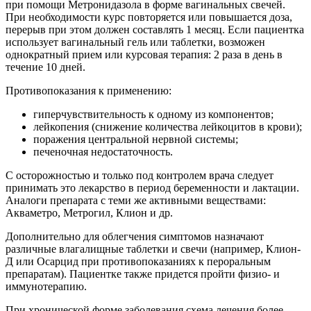
при помощи Метронидазола в форме вагинальных свечей.
При необходимости курс повторяется или повышается доза,
перерыв при этом должен составлять 1 месяц. Если пациентка
использует вагинальный гель или таблетки, возможен
однократный прием или курсовая терапия: 2 раза в день в
течение 10 дней.
Противопоказания к применению:
гиперчувствительность к одному из компонентов;
лейкопения (снижение количества лейкоцитов в крови);
поражения центральной нервной системы;
печеночная недостаточность.
С осторожностью и только под контролем врача следует
принимать это лекарство в период беременности и лактации.
Аналоги препарата с теми же активными веществами:
Акваметро, Метрогил, Клион и др.
Дополнительно для облегчения симптомов назначают
различные влагалищные таблетки и свечи (например, Клион-
Д или Осарцид при противопоказаниях к пероральным
препаратам). Пациентке также придется пройти физио- и
иммунотерапию.
При хронической форме заболевания схема лечения более