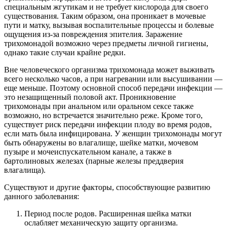
специальным жгутикам и не требует кислорода для своего
существования. Таким образом, она проникает в мочевые
пути и матку, вызывая воспалительные процессы и болевые
ощущения из-за повреждения эпителия. Заражение
трихомонадой возможно через предметы личной гигиены,
однако такие случаи крайне редки.
Вне человеческого организма трихомонада может выживать
всего несколько часов, а при нагревании или высушивании —
еще меньше. Поэтому основной способ передачи инфекции —
это незащищенный половой акт. Проникновение
трихомонады при анальном или оральном сексе также
возможно, но встречается значительно реже. Кроме того,
существует риск передачи инфекции плоду во время родов,
если мать была инфицирована. У женщин трихомонады могут
быть обнаружены во влагалище, шейке матки, мочевом
пузыре и мочеиспускательном канале, а также в
бартолиновых железах (парные железы преддверия
влагалища).
Существуют и другие факторы, способствующие развитию
данного заболевания:
Период после родов. Расширенная шейка матки
ослабляет механическую защиту организма.