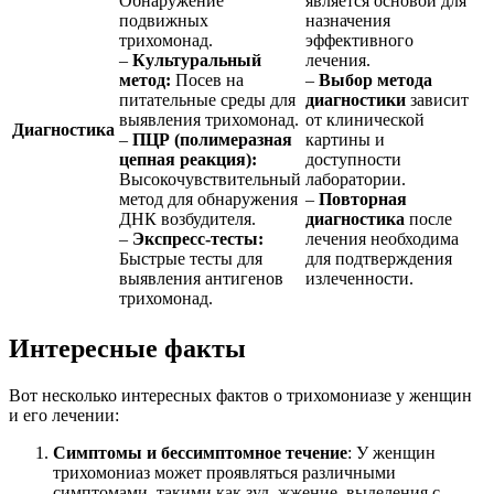
Обнаружение
является основой для
подвижных
назначения
трихомонад.
эффективного
–
Культуральный
лечения.
метод:
Посев на
–
Выбор метода
питательные среды для
диагностики
зависит
выявления трихомонад.
от клинической
Диагностика
–
ПЦР (полимеразная
картины и
цепная реакция):
доступности
Высокочувствительный
лаборатории.
метод для обнаружения
–
Повторная
ДНК возбудителя.
диагностика
после
–
Экспресс-тесты:
лечения необходима
Быстрые тесты для
для подтверждения
выявления антигенов
излеченности.
трихомонад.
Интересные факты
Вот несколько интересных фактов о трихомониазе у женщин
и его лечении:
Симптомы и бессимптомное течение
: У женщин
трихомониаз может проявляться различными
симптомами, такими как зуд, жжение, выделения с