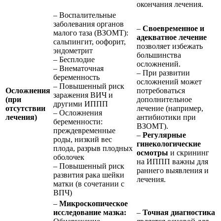
окончания лечения.
– Воспалительные
заболевания органов
–
Своевременное и
малого таза (ВЗОМТ):
адекватное лечение
сальпингит, оофорит,
позволяет избежать
эндометрит
большинства
– Бесплодие
осложнений.
– Внематочная
– При развитии
беременность
осложнений может
– Повышенный риск
Осложнения
потребоваться
заражения ВИЧ и
(при
дополнительное
другими ИППП
отсутствии
лечение (например,
– Осложнения
лечения)
антибиотики при
беременности:
ВЗОМТ).
преждевременные
–
Регулярные
роды, низкий вес
гинекологические
плода, разрыв плодных
осмотры
и скрининг
оболочек
на ИППП важны для
– Повышенный риск
раннего выявления и
развития рака шейки
лечения.
матки (в сочетании с
ВПЧ)
–
Микроскопическое
исследование мазка:
–
Точная диагностика